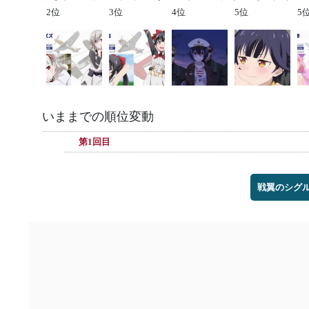
2位
3位
4位
5位
5
いままでの順位変動
第1回目
戦翼のシグル