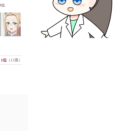
0位
1位
（15票）