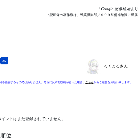
「
Google 画像検索
よ
上記画像の著作権は、戦翼倶楽部／９０９整備補給隊に帰属
本
ろくまるさん
利を侵害するものではありません。それに反する投稿があった場合、
こちら
からご報告をお願い致します。
ポイントはまだ登録されていません。
の順位