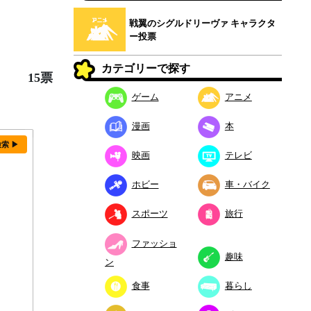
戦翼のシグルドリーヴァ キャラクタ
ー投票
カテゴリーで探す
15票
ゲーム
アニメ
漫画
本
検索 ▶
映画
テレビ
ホビー
車・バイク
スポーツ
旅行
ファッショ
趣味
ン
食事
暮らし