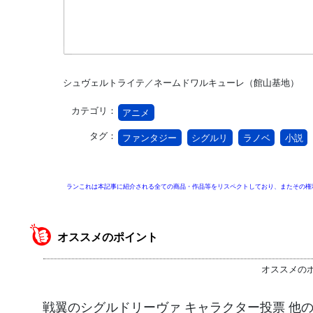
シュヴェルトライテ／ネームドワルキューレ（館山基地）
カテゴリ：
アニメ
タグ：
ファンタジー
シグルリ
ラノベ
小説
ランこれは本記事に紹介される全ての商品・作品等をリスペクトしており、またその権
オススメのポイント
オススメの
戦翼のシグルドリーヴァ キャラクター投票 他