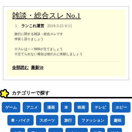
雑談・総合スレ No.1
1:
ランこれ運営
2019-3-21 6:11
旅行に関する雑談・総合スレです

仲良く語りましょう

※スレは＞＞900が立てましょう 

※立てられない場合は他の人に依頼しましょう
全部読む
最新50
カテゴリーで探す
ゲーム
アニメ
漫画
本
映画
テレビ
ホビー
車・バイク
スポーツ
旅行
ファッション
趣味