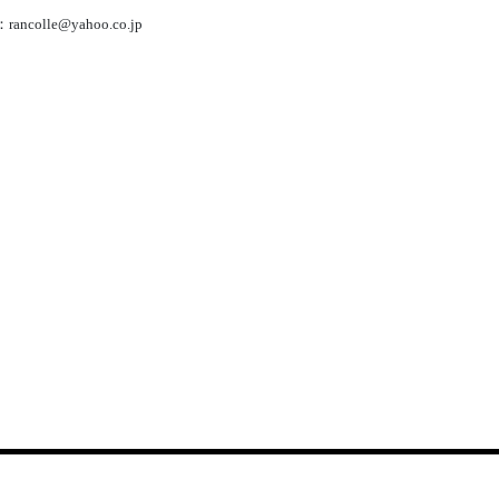
：rancolle@yahoo.co.jp