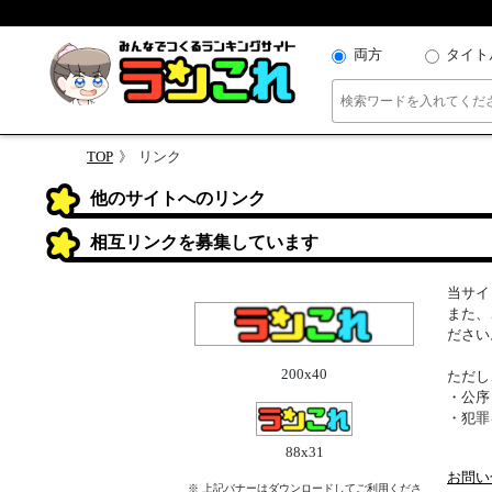
両方
タイト
TOP
リンク
他のサイトへのリンク
相互リンクを募集しています
当サイ
また、
ださい
200x40
ただし
・公序
・犯罪
88x31
お問い
※ 上記バナーはダウンロードしてご利用くださ