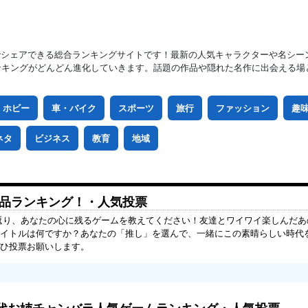
でシェアできる総合ランキングサイトです！最新の人気キャラクターや名シー
ンキングがどんどん進化していきます。話題の作品や隠れた名作に出会える場
ホビー
車・バイク
スポーツ
旅行
ファッション
趣
ネタ
ビジネス
教育
地域
気作品ランキング！・人気投票
を振り返り、あなたの心に残るゲームを教えてください！友達とワイワイ楽しんだ
イトルは何ですか？あなたの「推し」を選んで、一緒にこの素晴らしい時代
ぜひ投票お願いします。