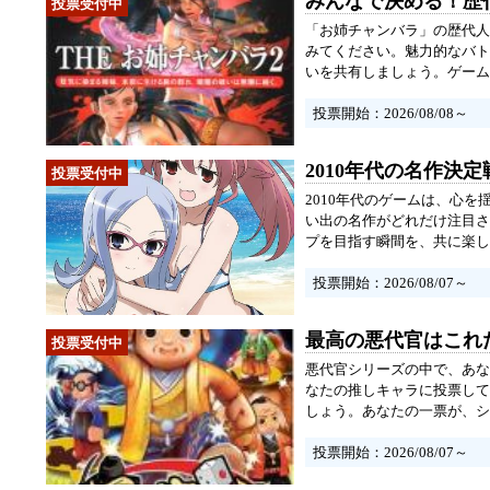
みんなで決める！歴
「お姉チャンバラ」の歴代人
みてください。魅力的なバト
いを共有しましょう。ゲーム
投票開始：2026/08/08～
2010年代の名作決
2010年代のゲームは、心を揺
い出の名作がどれだけ注目さ
プを目指す瞬間を、共に楽し
投票開始：2026/08/07～
最高の悪代官はこれ
悪代官シリーズの中で、あな
なたの推しキャラに投票して
しょう。あなたの一票が、シ
投票開始：2026/08/07～