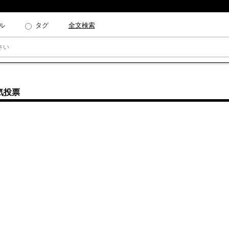
ル
タグ
全文検索
気投票