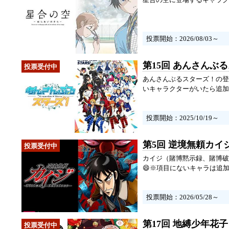
投票開始：2026/08/03～
第15回 あんさんぶ
あんさんぶるスターズ！の登
いキャラクターがいたら追加
投票開始：2025/10/19～
第5回 逆境無頼カイ
カイジ（賭博黙示録、賭博破
😄※項目にないキャラは追加
投票開始：2026/05/28～
第17回 地縛少年花