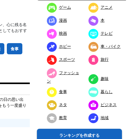
ゲーム
アニメ
漫画
本
ン、心に残る名
としてもおすす
映画
テレビ
ホビー
車・バイク
味
食事
スポーツ
旅行
ファッショ
趣味
ン
食事
暮らし
あの日の思い出
ネタ
ビジネス
をもう一度盛り
教育
地域
ランキングを作成する