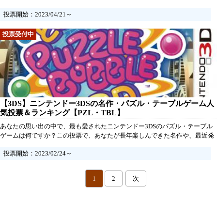
限はなく、一定数の投票が集まり次第、結果を発表いたします。投票は一人
投票開始：2023/04/21～
一票まで有効ですので、あなたの好きな作品にぜひ投票してください。
【3DS】ニンテンドー3DSの名作・パズル・テーブルゲーム人
気投票＆ランキング【PZL・TBL】
あなたの思い出の中で、最も愛されたニンテンドー3DSのパズル・テーブル
ゲームは何ですか？この投票で、あなたが長年楽しんできた名作や、最近発
売された新作など、あなたが愛した3DSのパズル・テーブルゲームに投票し
投票開始：2023/02/24～
てください。人気投票で選ばれた作品は、ニンテンドー3DSのファンにとっ
て、絶対にプレイしておくべき作品として広く認知されています。
1
2
次