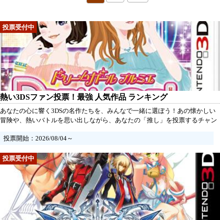
熱い3DSファン投票！最強 人気作品 ランキング
あなたの心に響く3DSの名作たちを、みんなで一緒に選ぼう！あの懐かしい
冒険や、熱いバトルを思い出しながら、あなたの「推し」を投票するチャン
ス！最高の思い出が詰まった作品を選べば、きっと新たな感動が待っていま
投票開始：2026/08/04～
す。さあ、思い出を胸に、今すぐ参加しよう！