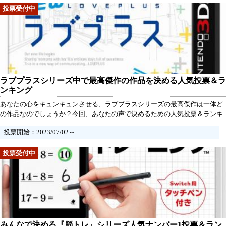
ラブプラスシリーズ中で最高傑作の作品を決める人気投票＆ラ
ンキング
あなたの心をキュンキュンさせる、ラブプラスシリーズの最高傑作は一体ど
の作品なのでしょうか？今回、あなたの声で決めるための人気投票＆ランキ
ングを開催します！この人気投票は期限がなく、一定数の投票が集まった時
投票開始：2023/07/02～
点で結果を発表します。あなたの一票が、最高の作品を選ぶ大きな要素とな
りますので、ぜひご参加ください！投票は一人一票まで有効です。あなたが
好きだった作品に投票しましょう！そして、なぜその作品がお気に入りなの
か、投票理由をコメント欄に残すこともできます。あなたの思い入れや感動
を共有し、他のファンと交流するチャンスです！
みんなで決める『脳トレ』シリーズ人気ナンバー1投票＆ラン