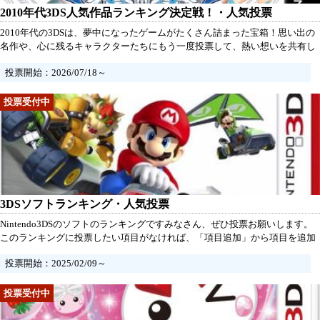
2010年代3DS人気作品ランキング決定戦！・人気投票
2010年代の3DSは、夢中になったゲームがたくさん詰まった宝箱！思い出の
名作や、心に残るキャラクターたちにもう一度投票して、熱い想いを共有し
よう。あの時の感動が蘇る瞬間を、一緒に味わおう！あなたの推しを輝かせ
投票開始：2026/07/18～
るチャンスだ。さあ、参加して、素晴らしい作品たちに愛を届けよう！
3DSソフトランキング・人気投票
Nintendo3DSのソフトのランキングですみなさん、ぜひ投票お願いします。
このランキングに投票したい項目がなければ、「項目追加」から項目を追加
して投票してください。
投票開始：2025/02/09～