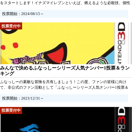
をスタートします！イナズマイレブンといえば、燃えるような必殺技、個性
豊かなキャラクター、そして感動的なストーリーで多くの人を魅了してきた
投票開始：2024/08/15～
名作ゲームシリーズ。どの作品もそれぞれの魅力が詰まっていて、シリーズ
を通してハマった方も多いのではないでしょうか？今回は、そんなイナズマ
イレブンシリーズの中で「これぞ最高！」と思うゲーム作品に一票を投じて
もらう人気投票を行います！
みんなで決めるふなっしーシリーズ人気ナンバー1投票＆ラン
キング
ふなっしーの素敵な冒険を共有しましょう！この度、ファンの皆様に向け
て、非公式のファン活動として「ふなっしーシリーズ人気ナンバー1投票＆
ランキング」を開催いたします。期限はなく、一定数の投票が寄せられた時
投票開始：2023/12/31～
点で、あなたが選ぶ最も愛されているふなっしーの作品が明らかになりま
す。