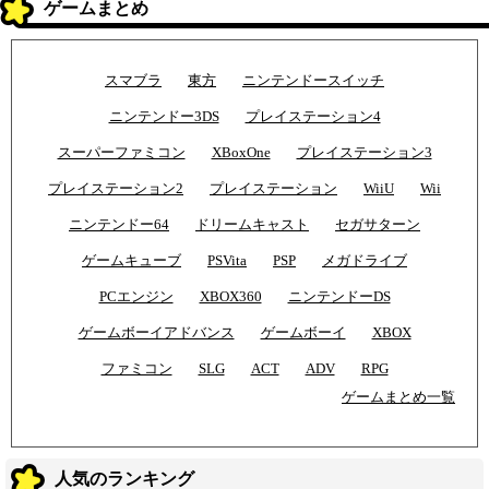
ゲームまとめ
スマブラ
東方
ニンテンドースイッチ
ニンテンドー3DS
プレイステーション4
スーパーファミコン
XBoxOne
プレイステーション3
プレイステーション2
プレイステーション
WiiU
Wii
ニンテンドー64
ドリームキャスト
セガサターン
ゲームキューブ
PSVita
PSP
メガドライブ
PCエンジン
XBOX360
ニンテンドーDS
ゲームボーイアドバンス
ゲームボーイ
XBOX
ファミコン
SLG
ACT
ADV
RPG
ゲームまとめ一覧
人気のランキング