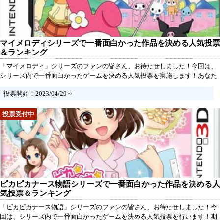
マイメロディシリーズで一番面白かった作品を決める人気投票
＆ランキング
「マイメロディ」シリーズのファンの皆さん、お待たせしました！今回は、
シリーズ内で一番面白かったゲームを決める人気投票を実施します！あなた
が「マイメロディ」シリーズのゲームをプレイした中で、一番面白かった作
投票開始：2023/04/29～
品は何ですか？ぜひ、あなたのお気に入りのゲームに投票してください！投
票は一人一票まで有効です。
ピカピカナース物語シリーズで一番面白かった作品を決める人
気投票＆ランキング
「ピカピカナース物語」シリーズのファンの皆さん、お待たせしました！今
回は、シリーズ内で一番面白かったゲームを決める人気投票を行います！期