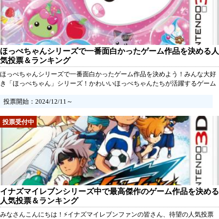
ほっぺちゃんシリーズで一番面白かったゲーム作品を決める人
気投票＆ランキング
ほっぺちゃんシリーズで一番面白かったゲーム作品を決めよう！みんな大好
き「ほっぺちゃん」シリーズ！かわいいほっぺちゃんたちが活躍するゲーム
作品も数多くリリースされてきましたよね。あの愛らしい表情や楽しいスト
投票開始：2024/12/11～
ーリーに夢中になったこと、ありませんか？それぞれの作品に思い出があっ
て、どれが一番かなんて決められない……そんな風に思う方もいるかもしれ
ません。でも、この人気投票を通じて、シリーズの中で最も愛されている作
品をみんなで一緒に決めちゃいましょう！
イナズマイレブンシリーズ中で最高傑作のゲーム作品を決める
人気投票＆ランキング
みなさんこんにちは！⚡️イナズマイレブンファンの皆さん、待望の人気投票