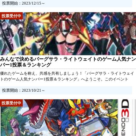
投票開始：2023/12/15～
く、最も愛されたアイカツシリーズは一体どれでしょうか？それを決定する
ため、この人気投票を開催します！期限は設けず、たくさんの投票が寄せら
れた時点で結果が発表されますので、お気軽にご参加ください。
みんなで決めるバーグサラ・ライトウェイトのゲーム人気ナン
バー1投票＆ランキング
優れたゲームを称え、共感を共有しましょう！「バーグサラ・ライトウェイ
トのゲーム人気ナンバー1投票＆ランキング」へようこそ。このイベント
は、あなたがシリーズ内で最も楽しんだゲームに投票し、その魅力を探る素
投票開始：2023/10/21～
晴らしい機会です。投票期限は設けず、一定数の投票が寄せられた時点で結
果が発表されます。一人一票の原則が適用され、あなたのお気に入りのゲー
ムに投票することができます。さらに、あなたの声を届けるためのコメント
欄も用意しています。おすすめポイントや投票理由を記入することで、他の
ファンと共有し、共感や新たな視点を見つけることができるでしょう。