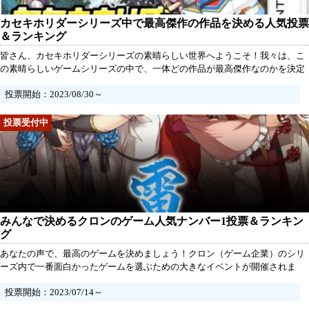
カセキホリダーシリーズ中で最高傑作の作品を決める人気投票
＆ランキング
皆さん、カセキホリダーシリーズの素晴らしい世界へようこそ！我々は、こ
の素晴らしいゲームシリーズの中で、一体どの作品が最高傑作なのかを決定
する大イベントを開催します。あなたの声が、このシリーズの歴史に刻まれ
投票開始：2023/08/30～
る一部となるチャンスです！投票されたら、是非、あなたの投票に添えてそ
の作品があなたにとって特別なのか、またおすすめポイントや感想をコメン
トとしてシェアしてください。他のファンとの交流も楽しいですよ！
みんなで決めるクロンのゲーム人気ナンバー1投票＆ランキン
グ
あなたの声で、最高のゲームを決めましょう！クロン（ゲーム企業）のシリ
ーズ内で一番面白かったゲームを選ぶための大きなイベントが開催されま
す。期限はありませんが、一定数の投票が集まり次第、結果が発表されま
投票開始：2023/07/14～
す。この結果は、クロンの今後の開発にも影響を与えるかもしれません！