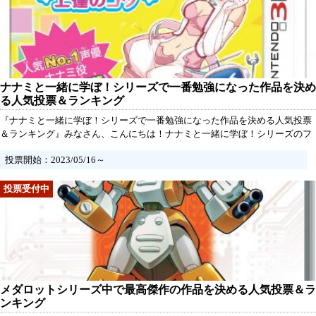
ナナミと一緒に学ぼ！シリーズで一番勉強になった作品を決め
る人気投票＆ランキング
『ナナミと一緒に学ぼ！シリーズで一番勉強になった作品を決める人気投票
＆ランキング』みなさん、こんにちは！ナナミと一緒に学ぼ！シリーズのフ
ァンの皆さん、お待たせしました！今回は、シリーズ内で最も面白かったゲ
投票開始：2023/05/16～
ームを決める、大人気の人気投票＆ランキング企画が始まります！
メダロットシリーズ中で最高傑作の作品を決める人気投票＆ラ
ンキング