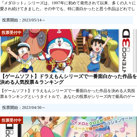
『メダロット』シリーズは、1997年に初めて発売されて以来、多くの人々に
愛され続けてきました。その中でも、特に面白かったと思う作品はどれでし
ょうか？そこで、『メダロットシリーズ中で最高傑作の作品を決める人気投
投票開始：2023/05/14～
票＆ランキング』を開催します！この投票は、あなたがプレイしたメダロッ
トシリーズの中で最も面白かったと思う作品に投票することができます。
【ゲームソフト】ドラえもんシリーズで一番面白かった作品を
決める人気投票＆ランキング
【ゲームソフト】ドラえもんシリーズで一番面白かった作品を決める人気投
票＆ランキングというタイトルで、あなたの投票がシリーズ内で最高のゲー
ムを決める大切な一票になります！ドラえもんシリーズは、多くのファンか
投票開始：2023/04/30～
ら愛される人気作品で、懐かしいキャラクターたちとの冒険やギミック、ミ
ニゲームなど様々なジャンルがあることが特徴です。