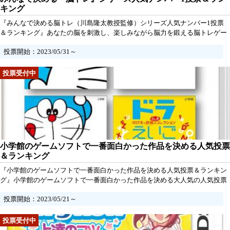
キング
『みんなで決める脳トレ（川島隆太教授監修）シリーズ人気ナンバー1投票
＆ランキング』あなたの脳を刺激し、楽しみながら脳力を鍛える脳トレゲー
ム、それが『みんなで決める脳トレ（川島隆太教授監修）シリーズ』です。
投票開始：2023/05/31～
数々の面白くてハマるゲームが登場していますが、今回はその中で一番の人
気を決めるため、あなたの声を大切にします！
小学館のゲームソフトで一番面白かった作品を決める人気投票
＆ランキング
『小学館のゲームソフトで一番面白かった作品を決める人気投票＆ランキン
グ』小学館のゲームソフトで一番面白かった作品を決める大人気の人気投票
＆ランキングが始まります！あなたの声がゲーム界のトップ作品を選ぶ一因
投票開始：2023/05/21～
となります！この投票は期限がなく、一定数の投票が集まり次第、結果が発
表されます。どんなに古い作品でも、その面白さを再評価するチャンスで
す。