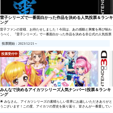
雷子シリーズで一番面白かった作品を決める人気投票＆ランキ
ング
雷子ファンの皆様、お待たせしました！今回は、あの感動と興奮を再び味わ
うべく、『雷子シリーズ』で一番面白かった作品を決める非公式の人気投票
＆ランキングが開催されます！この投票は、あくまでファン活動であり、シ
投票開始：2023/12/21～
リーズの素晴らしさを共有するイベントとなります。
みんなで決めるアイカツシリーズ人気ナンバー1投票＆ランキ
ング
🌟 みなさん、アイカツシリーズの素晴らしい世界にお越しいただきありがと
うございます！この度、アイカツの歴史を振り返り、皆さんが一番愛してい
る作品を決める、非公式のファン活動が始まります！👑 あなたの心の中で輝