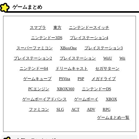
ゲームまとめ
スマブラ
東方
ニンテンドースイッチ
ニンテンドー3DS
プレイステーション4
スーパーファミコン
XBoxOne
プレイステーション3
プレイステーション2
プレイステーション
WiiU
Wii
ニンテンドー64
ドリームキャスト
セガサターン
ゲームキューブ
PSVita
PSP
メガドライブ
PCエンジン
XBOX360
ニンテンドーDS
ゲームボーイアドバンス
ゲームボーイ
XBOX
ファミコン
SLG
ACT
ADV
RPG
ゲームまとめ一覧