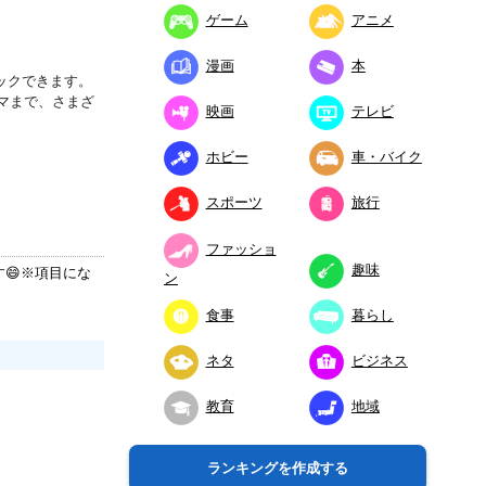
ゲーム
アニメ
漫画
本
ックできます。
マまで、さまざ
映画
テレビ
ホビー
車・バイク
スポーツ
旅行
ファッショ
趣味
😄※項目にな
ン
食事
暮らし
ネタ
ビジネス
教育
地域
ランキングを作成する