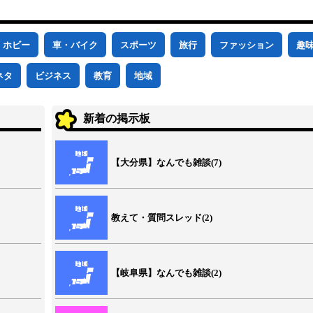
ホビー
車・バイク
スポーツ
旅行
ファッション
趣
ネタ
ビジネス
教育
地域
新着の掲示板
【大分県】なんでも雑談(7)
教えて・質問スレッド(2)
【岐阜県】なんでも雑談(2)