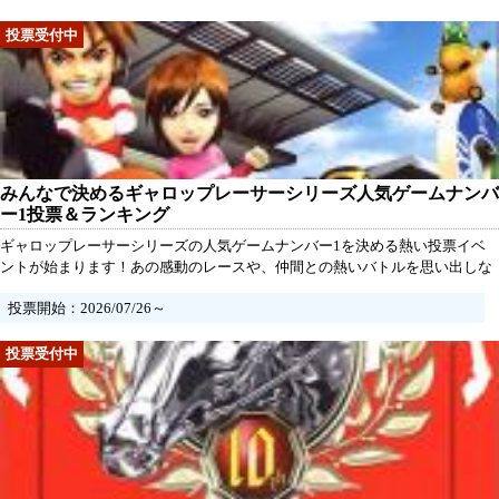
みんなで決めるギャロップレーサーシリーズ人気ゲームナンバ
ー1投票＆ランキング
ギャロップレーサーシリーズの人気ゲームナンバー1を決める熱い投票イベ
ントが始まります！あの感動のレースや、仲間との熱いバトルを思い出しな
がら、自分の推しタイトルに全力で一票を。あなたの想いが、みんなの選択
投票開始：2026/07/26～
を変えるかもしれません。さあ、自分だけの特別な瞬間をリメイクするため
に、今こそ声を届けましょう！