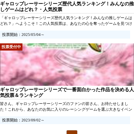
ギャロップレーサーシリーズ歴代人気ランキング！みんなの推
しゲームはどれ？・人気投票
「ギャロップレーサーシリーズ歴代人気ランキング！みんなの推しゲームは
どれ？」へようこそ！この人気投票は、あなたの心を奪ったゲームを見つけ
るための絶好のチャンスです。ギャロップレーサーシリーズは、多くのファ
投票開始：2025/05/04～
ンに支持されてきた名作揃い。思い出深いストーリーや魅力的なキャラクタ
ー、そしてどこか懐かしいレースシステムは、プレイヤーに熱いバトルをも
たらしてくれます。
ギャロップレーサーシリーズで一番面白かった作品を決める人
気投票＆ランキング
皆さん、ギャロップレーサーシリーズのファンの皆さん、お待たせしまし
た！これから、あなたのお気に入りのレーシングゲームを選ぶ大きなイベン
トが始まります。ギャロップレーサーシリーズで最も面白いゲームを決める
投票開始：2023/09/02～
ための人気投票＆ランキングがスタートします！