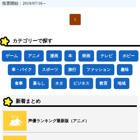
投票開始：2019/07/16～
1
カテゴリーで探す
ゲーム
アニメ
漫画
本
映画
テレビ
ホビー
車・バイク
スポーツ
旅行
ファッション
趣味
食事
暮らし
ネタ
ビジネス
教育
地域
新着まとめ
声優ランキング最新版（アニメ）