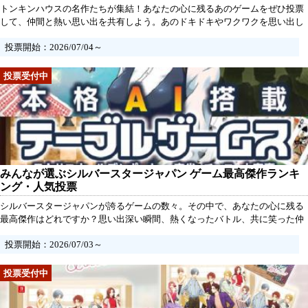
トンキンハウスの名作たちが集結！あなたの心に残るあのゲームをぜひ投票
して、仲間と熱い思い出を共有しよう。あのドキドキやワクワクを思い出し
て、心の中にある”推し”を選びませんか？あなたの一票が、私たちの愛する
投票開始：2026/07/04～
ゲームの未来を形作ります。さあ、一緒に盛り上がろう！
みんなが選ぶシルバースタージャパン ゲーム最高傑作ランキ
ング・人気投票
シルバースタージャパンが誇るゲームの数々。その中で、あなたの心に残る
最高傑作はどれですか？思い出深い瞬間、熱くなったバトル、共に笑った仲
間たち。今こそ自分の推しゲームをみんなに知らせるチャンス！心に響くあ
投票開始：2026/07/03～
の作品に、あなたの一票を託しましょう。さあ、最高のゲームを選ぶ旅へ出
かけよう！