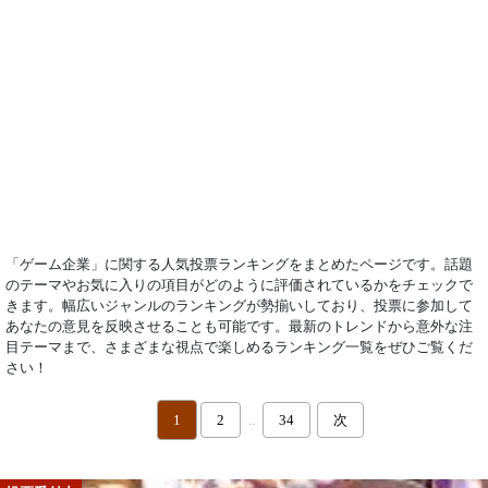
「ゲーム企業」に関する人気投票ランキングをまとめたページです。話題
のテーマやお気に入りの項目がどのように評価されているかをチェックで
きます。幅広いジャンルのランキングが勢揃いしており、投票に参加して
あなたの意見を反映させることも可能です。最新のトレンドから意外な注
目テーマまで、さまざまな視点で楽しめるランキング一覧をぜひご覧くだ
さい！
1
2
..
34
次