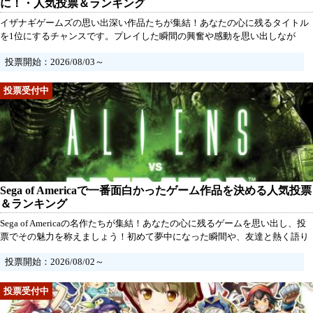
に！・人気投票＆ランキング
イザナギゲームズの思い出深い作品たちが集結！あなたの心に残るタイトル
を1位にするチャンスです。プレイした瞬間の興奮や感動を思い出しなが
ら、ぜひあなたの推しを応援してください。自分の思い出を語ることで、さ
投票開始：2026/08/03～
らなる仲間ともつながるかもしれません！この機会に、あの作品の素晴らし
さをみんなと共有しましょう。あなたの一票が、心を一つにする力になりま
す！
Sega of Americaで一番面白かったゲーム作品を決める人気投票
＆ランキング
Sega of Americaの名作たちが集結！あなたの心に残るゲームを思い出し、投
票でその魅力を称えましょう！初めて夢中になった瞬間や、友達と熱く語り
合った思い出が蘇るはず。さあ、あなたの推しを選んで、共にこのゲームの
投票開始：2026/08/02～
歴史を彩りましょう！このランキングに投票したい項目がなければ、「項目
追加」から項目を追加して投票してください。