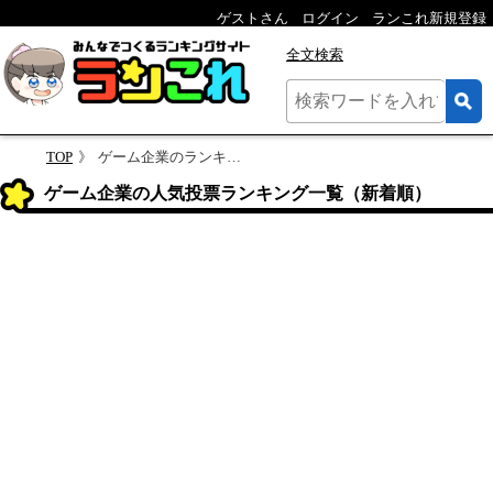
ゲストさん
ログイン
ランこれ新規登録
全文検索
TOP
ゲーム企業のランキング
ゲーム企業の人気投票ランキング一覧（新着順）