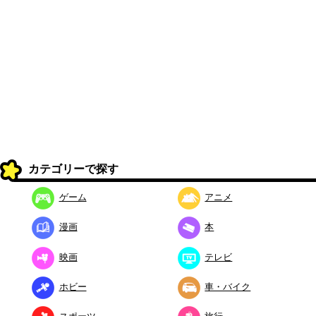
カテゴリーで探す
ゲーム
アニメ
漫画
本
映画
テレビ
ホビー
車・バイク