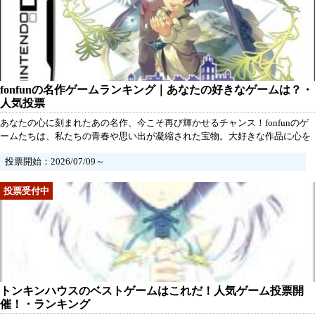
fonfunの名作ゲームランキング｜あなたの好きなゲームは？・
人気投票
あなたの心に刻まれたあの名作、今こそ再び輝かせるチャンス！fonfunのゲ
ームたちは、私たちの青春や思い出が凝縮された宝物。大好きな作品に心を
込めて投票し、あの感動を仲間と共に分かち合いましょう。あなたの推しが
投票開始：2026/07/09～
ランキングの頂点に立つ瞬間、見逃せません！さあ、あなたの思い出の一票
を届けましょう！
トンキンハウスのベストゲームはこれだ！人気ゲーム投票開
催！・ランキング