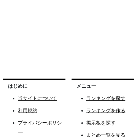
はじめに
メニュー
当サイトについて
ランキングを探す
利用規約
ランキングを作る
プライバシーポリシ
掲示板を探す
ー
まとめ一覧を見る