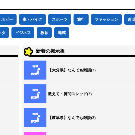
ホビー
車・バイク
スポーツ
旅行
ファッション
趣
ネタ
ビジネス
教育
地域
新着の掲示板
【大分県】なんでも雑談(7)
教えて・質問スレッド(2)
【岐阜県】なんでも雑談(2)