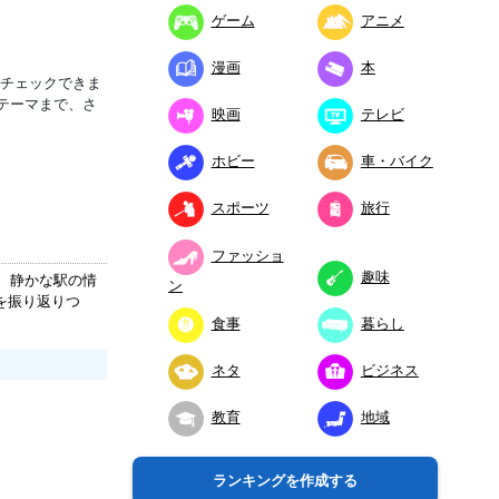
ゲーム
アニメ
漫画
本
をチェックできま
テーマまで、さ
映画
テレビ
ホビー
車・バイク
スポーツ
旅行
ファッショ
趣味
、静かな駅の情
ン
を振り返りつ
食事
暮らし
ネタ
ビジネス
教育
地域
ランキングを作成する