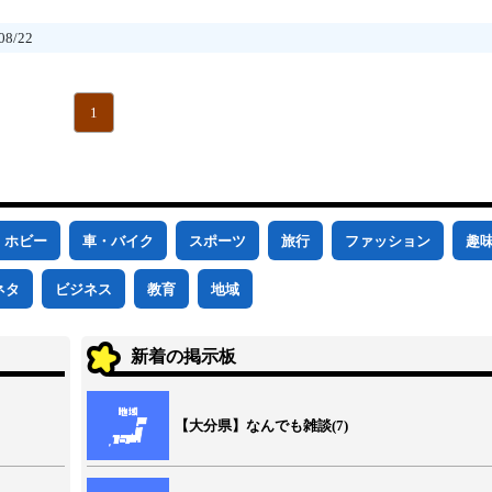
8/22
1
ホビー
車・バイク
スポーツ
旅行
ファッション
趣
ネタ
ビジネス
教育
地域
新着の掲示板
【大分県】なんでも雑談(7)