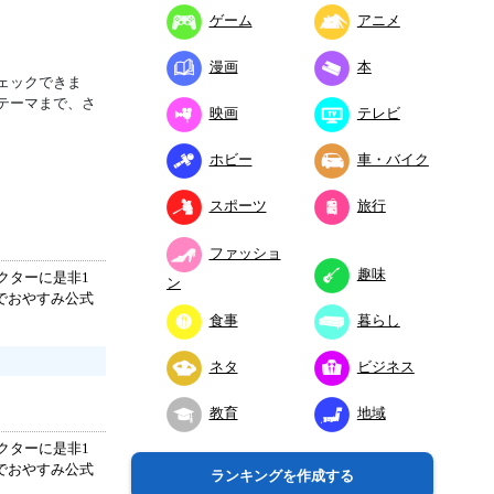
ゲーム
アニメ
漫画
本
ェックできま
テーマまで、さ
映画
テレビ
ホビー
車・バイク
スポーツ
旅行
ファッショ
趣味
クターに是非1
ン
でおやすみ公式
食事
暮らし
ネタ
ビジネス
教育
地域
クターに是非1
でおやすみ公式
ランキングを作成する