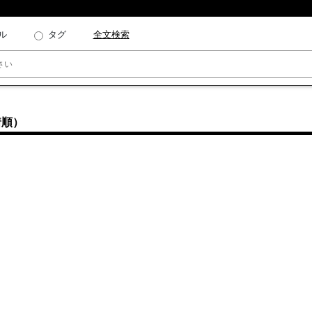
ル
タグ
全文検索
着順）