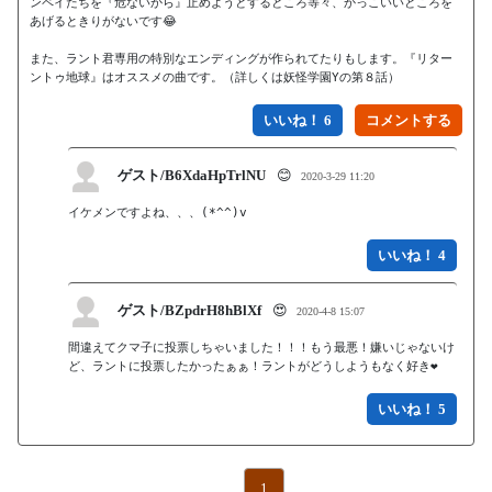
ンペイたちを『危ないから』止めようとするところ等々、かっこいいところを
あげるときりがないです😂

また、ラント君専用の特別なエンディングが作られてたりもします。『リター
いいね！ 6
ゲスト/B6XdaHpTrlNU
😊
2020-3-29 11:20
イケメンですよね、、、(*^^)v
いいね！ 4
ゲスト/BZpdrH8hBlXf
😍
2020-4-8 15:07
間違えてクマ子に投票しちゃいました！！！もう最悪！嫌いじゃないけ
ど、ラントに投票したかったぁぁ！ラントがどうしようもなく好き❤️
いいね！ 5
1