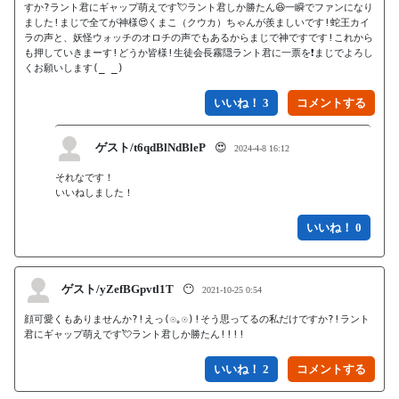
すか?ラント君にギャップ萌えです💘ラント君しか勝たん😆一瞬でファンになり
ました!まじで全てが神様😍くまこ（クウカ）ちゃんが羨ましいです!蛇王カイ
ラの声と、妖怪ウォッチのオロチの声でもあるからまじで神ですです!これから
も押していきまーす!どうか皆様!生徒会長霧隠ラント君に一票を❗まじでよろし
くお願いします(_ _)
いいね！ 3
ゲスト/t6qdBlNdBleP
😍
2024-4-8 16:12
それなです！　

いいねしました！
いいね！ 0
ゲスト/yZefBGpvtl1T
😶
2021-10-25 0:54
顔可愛くもありませんか?!えっ(☉｡☉)!そう思ってるの私だけですか?!ラント
君にギャップ萌えです💘ラント君しか勝たん!!!!
いいね！ 2