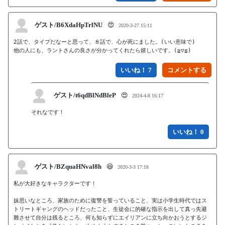
ゲスト/B6XdaHpTrlNU
😍
2020-3-27 15:11
2話で、タイプだなーと思って、８話で、心が死にました。(いい意味で)

他の人にも、ラントさんの良さが分かってくれたら嬉しいです。(≧▽≦)
いいね！ 7
ゲスト/t6qdBlNdBleP
😍
2024-4-8 16:17
いいね！ 0
ゲスト/BZquaHNval8h
😆
2020-3-3 17:18
私が大好きなキャラクターです！

妹思いなところ、家族のために復讐を誓っていること、実は小学生時代ではス
トリートギャングのヘッドだったこと、生徒会に的確な指示を出して真っ先避
難させて自分は残るところ、何も知らずにエイリアンに立ち向かおうとするジ