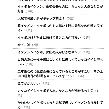
イケボ＆イケメン。生徒会長なのに、ちょっと天然なとこが
好き
（3票）
天然で可愛い所がギャップ萌え！
（3票）
超イケメン・イケボしかも人思い！時に天然なのが超カワイ
イ♥
（2票）
イケボだけどたまに抜けてるところが可愛い
（2票）
全て、神
（2票）
イケメン＆イケボ。沢山の人が好きなキャラ
（1票）
目的の為に手段を選ばないくせに優しくてカッコイイし声も
いい
（1票）
二年生なのに生徒会長になっているところがすごい！その上
UFO研究部の部長もやっていてすごい！
（1票）
全てがかわいい
（1票）
カッコイイしイケボで人思いなところが推せるっ！♡
（1
票）
かわいいしイケボちょっと天然で優しいイケメンもう愛して
る
（1票）