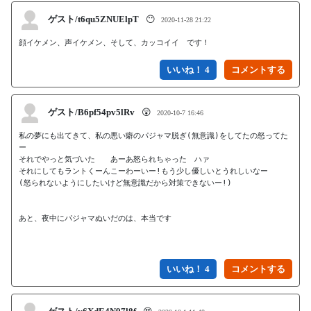
ゲスト/t6qu5ZNUElpT
😶
2020-11-28 21:22
顔イケメン、声イケメン、そして、カッコイイ　です！
いいね！ 4
ゲスト/B6pf54pv5lRv
😲
2020-10-7 16:46
私の夢にも出てきて、私の悪い癖のパジャマ脱ぎ(無意識)をしてたの怒ってた
ー

それでやっと気づいた　　あーあ怒られちゃった　ハァ

それにしてもラントくーんこーわーいー!もう少し優しいとうれしいなー

(怒られないようにしたいけど無意識だから対策できないー!)

あと、夜中にパジャマぬいだのは、本当です

いいね！ 4