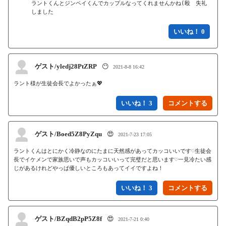
ラントくんとジンペイくんでカップルなってくれませんかね(殴　失礼
しました
いいね！ 0
ゲスト/yledj28PtZRP
😶
2021-8-8 16:42
ラント様が生徒会長でよかったぁ💖
いいね！ 3
ゲスト/Boed5Z8PyZqu
😍
2021-7-23 17:05
ラントくんはとにかく冷静なのにたまに天然感があってカッコいいです♡生徒会
長でイケメンで家族思いで声もカッコいいって完璧だと思います♡一見冷たい感
じがあるけれどやっぱ優しいところもあってイイですよね！
いいね！ 3
ゲスト/BZqdB2pP5Z8f
😍
2021-7-21 0:40