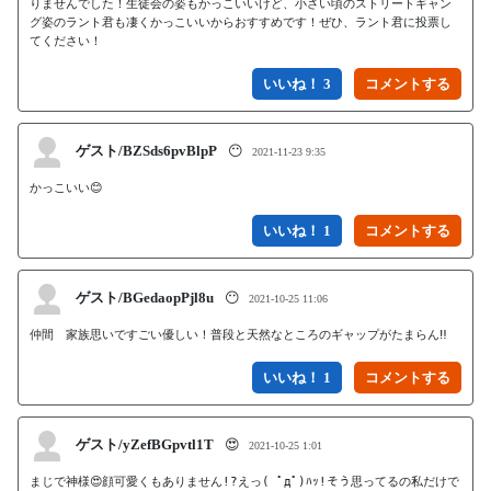
りませんでした！生徒会の姿もかっこいいけど、小さい頃のストリートギャン
グ姿のラント君も凄くかっこいいからおすすめです！ぜひ、ラント君に投票し
てください！
いいね！ 3
ゲスト/BZSds6pvBlpP
😶
2021-11-23 9:35
かっこいい😊
いいね！ 1
ゲスト/BGedaopPjl8u
😶
2021-10-25 11:06
仲間　家族思いですごい優しい！普段と天然なところのギャップがたまらん‼︎
いいね！ 1
ゲスト/yZefBGpvtl1T
😍
2021-10-25 1:01
まじで神様😍顔可愛くもありません!?えっ( ﾟдﾟ)ﾊｯ!そう思ってるの私だけで