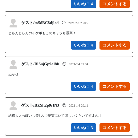
いいね！ 4
ゲスト/toSdBC8djled
😶
2021-2-4 23:05
じゅんじゅんのイケボもこのキャラも最高！
いいね！ 4
ゲスト/BlSujGp9al8h
😶
2021-2-4 21:34
ぬかせ
いいね！ 4
ゲスト/BZSft2p9rlN3
😍
2021-1-6 20:11
結構大人っぽいし美しい♡現実にいてほしいくらいですよね！
いいね！ 3