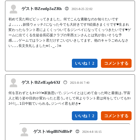
ゲスト/BZeutlp3aZRh
😍
2021-8-25 22:02
初めて見た時ビビッってきました。何でこんな素敵なのか知りたいです
よ,,,,,妖怪ウォッチ♪になった今でも大好きです‼絵描きまくりです♥生まれ
変わったらラント君によくくっついてるジンペイになってくっつきたいです♥ゲ
ームに出てくる生徒会長応援クラブの常西エンさんとは気が合いそうな予
感,,,ゲームではラント君だけすごいひいきしてます。他のキャラごめんなさ
い,,,長文失礼しましたm(._.)m

いいね！ 2
ゲスト/BZefEzpfr6Xf
😶
2021-8-16 7:40
何を言わずともｶｯｺｲｲ❤️家族思いで､ジンペイとはじめて会った時と最後は､宇宙
人と戦う姿や目的が変わったと思う｡そして何よりラント君は何をしていてもｶｯ
ｺｲｲし､1日中観ていられる｡ジンペイ君も好き❤️
いいね！ 2
ゲスト/t6qdBlNdBleP
😍
2024-4-8 16:15