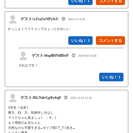
いいね！ 1
ゲスト/yZeu5zNPyleU
😍
2022-1-5 8:19
かっこよくてイケメンでちょっとかわいい
いいね！ 3
ゲスト/t6qdBlNdBleP
😊
2024-4-8 16:06
いいね！ 1
ゲスト/BGNdrGp9y6q9
😍
2021-12-19 12:20
2年生！会長!

権力、顔、力、性格申し分なし

マリナちゃん羨ましぇ(　；∀；)

もう理想のお兄ちゃん

天然なのも可愛すぎる…ギャプ萌(T_T)良き…

もうまじ尊死
