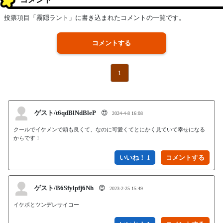
投票項目「霧隠ラント」に書き込まれたコメントの一覧です。
コメントする
1
ゲスト/t6qdBlNdBleP
😍
2024-4-8 16:08
クールでイケメンで頭も良くて、なのに可愛くてとにかく見ていて幸せになる
いいね！ 1
ゲスト/B6Sfylpfj6Nh
😍
2023-2-25 15:49
イケボとツンデレサイコー