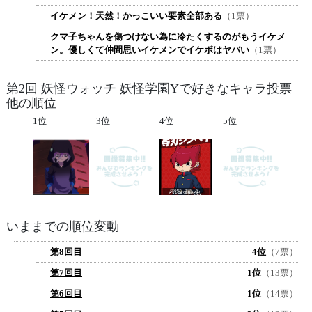
イケメン！天然！かっこいい要素全部ある
（1票）
クマ子ちゃんを傷つけない為に冷たくするのがもうイケメ
ン。優しくて仲間思いイケメンでイケボはヤバい
（1票）
第2回 妖怪ウォッチ 妖怪学園Yで好きなキャラ投票
他の順位
1位
3位
4位
5位
いままでの順位変動
第8回目
4位
（7票）
第7回目
1位
（13票）
第6回目
1位
（14票）