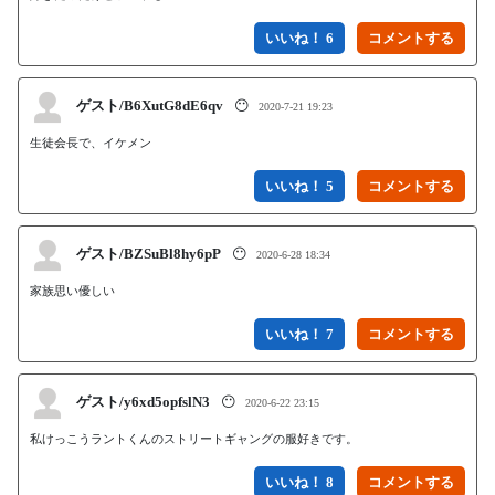
いいね！ 6
ゲスト/B6XutG8dE6qv
😶
2020-7-21 19:23
生徒会長で、イケメン
いいね！ 5
ゲスト/BZSuBl8hy6pP
😶
2020-6-28 18:34
家族思い優しい
いいね！ 7
ゲスト/y6xd5opfslN3
😶
2020-6-22 23:15
私けっこうラントくんのストリートギャングの服好きです。
いいね！ 8