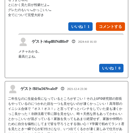
とにかく見た目が性癖だよ…

グレたのもいい…かっこいい…

全てについて完璧大好き
いいね！ 1
ゲスト/t6qdBlNdBleP
😍
2024-4-8 16:10
メチャわかる。　

いいね！ 0
ゲスト/BlSu56NvaleP
😍
2021-12-4 23:30
二年生なのに生徒会長になっているところがすごい！その上UFO研究部の部長
もやっているのにつかれた顔を一つも見せないのが凄くかっこいい！高等部の
イニシエ合体で『オス！オス！』と言ってずっとパンチをしていた姿も凄くか
っこ良かった！冷静沈着で常に隙を見せない、時々天然な所もあってかわいい
とかっこいいが混ざっている！家族を失ってもあまり絶望せず、家族や仲間の
ために自分を犠牲にしてまで皆を守ろうとする強い心！Y学園で初めてラント君
を見たとき一瞬で心が釘付けになり、いつ出てくるかが凄く楽しみで仕方があ