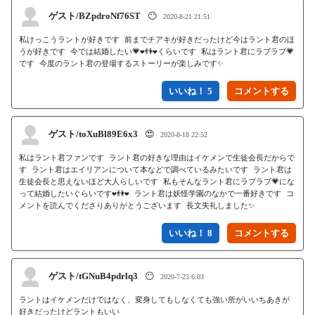
ゲスト/BZpdroNf76ST
😶
2020-8-21 21:51
私けっこうラントが好きです 前までチアキが好きだったけど今はラント君のほ
うが好きです 今では結婚したい💗❤👫❤くらいです 私はラント君にラブラブ💗
です 今度のラント君の登場するストーリーが楽しみです✨
いいね！ 5
ゲスト/toXuBl89E6x3
😍
2020-8-18 22:52
私はラント君ファンです ラント君の好きな理由はイケメンで生徒会長だからで
す ラント君はエイリアンについて本などで調べているみたいです ラント君は
生徒会長と思えないほど大人らしいです 私もそんなラント君にラブラブ💗にな
って結婚したいぐらいです❤👫❤ ラント君は妖怪学園のなかで一番好きです コ
メントを読んでくださりありがとうございます 長文失礼しました✨
いいね！ 8
ゲスト/tGNuB4pdrlq3
😶
2020-7-23 6:03
ラントはイケメンだけではなく、変身してもしなくても強い所がいいちあきが
好きだったけどラントもいい