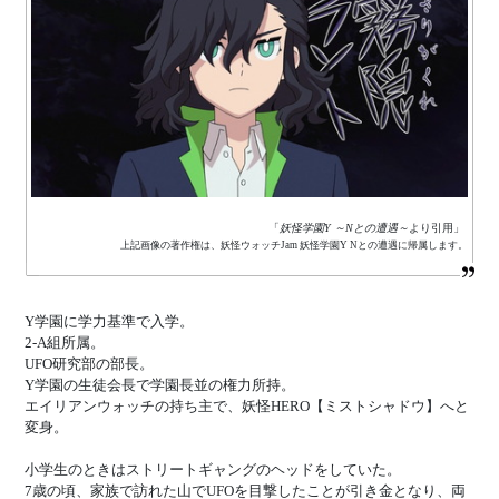
「
妖怪学園Y ～Nとの遭遇～
より引用」
上記画像の著作権は、妖怪ウォッチJam 妖怪学園Y Nとの遭遇に帰属します。
Y学園に学力基準で入学。
2-A組所属。
UFO研究部の部長。
Y学園の生徒会長で学園長並の権力所持。
エイリアンウォッチの持ち主で、妖怪HERO【ミストシャドウ】へと
変身。
小学生のときはストリートギャングのヘッドをしていた。
7歳の頃、家族で訪れた山でUFOを目撃したことが引き金となり、両