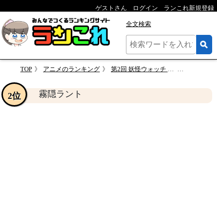
ゲストさん
ログイン
ランこれ新規登録
全文検索
TOP
アニメのランキング
第2回 妖怪ウォッチ 妖怪学園Yで好きなキャラ投票
霧隠ラン
霧隠ラント
2位