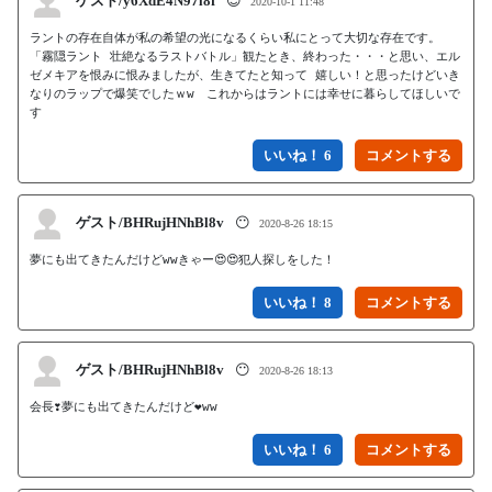
ゲスト/y6XdE4N97l8f
😍
2020-10-1 11:48
ラントの存在自体が私の希望の光になるくらい私にとって大切な存在です。
「霧隠ラント 壮絶なるラストバトル」観たとき、終わった・・・と思い、エル
ゼメキアを恨みに恨みましたが、生きてたと知って 嬉しい！と思ったけどいき
なりのラップで爆笑でしたｗw　これからはラントには幸せに暮らしてほしいで
す
いいね！ 6
ゲスト/BHRujHNhBl8v
😶
2020-8-26 18:15
夢にも出てきたんだけどwwきゃー😍😍犯人探しをした！
いいね！ 8
ゲスト/BHRujHNhBl8v
😶
2020-8-26 18:13
会長❣️夢にも出てきたんだけど❤️ww
いいね！ 6