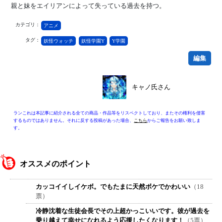
親と妹をエイリアンによって失っている過去を持つ。
カテゴリ：
アニメ
タグ：
妖怪ウォッチ
妖怪学園Y
Y学園
編集
キャノ氏さん
ランこれは本記事に紹介される全ての商品・作品等をリスペクトしており、またその権利を侵害
するものではありません。それに反する投稿があった場合、
こちら
からご報告をお願い致しま
す。
オススメのポイント
カッコイイしイケボ。でもたまに天然ボケでかわいい
（18
票）
冷静沈着な生徒会長でその上超かっこいいです。彼が過去を
乗り越えて幸せになれるよう応援したくなります！
（5票）