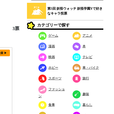
第5回 妖怪ウォッチ 妖怪学園Yで好き
なキャラ投票
カテゴリーで探す
3票
ゲーム
アニメ
漫画
本
検索 ▶
映画
テレビ
ホビー
車・バイク
スポーツ
旅行
ファッショ
趣味
ン
食事
暮らし