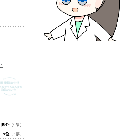
位
圏外
（0票）
5位
（3票）