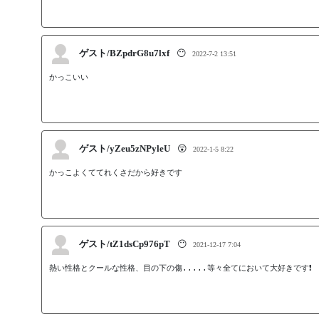
ゲスト/BZpdrG8u7lxf
😶
2022-7-2 13:51
かっこいい
ゲスト/yZeu5zNPyleU
😲
2022-1-5 8:22
かっこよくててれくさだから好きです
ゲスト/tZ1dsCp976pT
😶
2021-12-17 7:04
熱い性格とクールな性格、目の下の傷.....等々全てにおいて大好きです❗