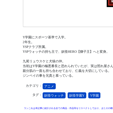
Y学園にスポーツ基準で入学。
2年生。
YSPクラブ所属。
YSPウォッチの持ち主で、妖怪HERO【獅子王】へと変身。
九尾リュウスケと犬猿の仲。
当初はY学園の極悪番長と恐れられていたが、実は照れ屋さ
親分肌の一面も持ち合わせており、仁義を大切にしている。
ジンペイの事を兄貴と慕っている。
カテゴリ：
アニメ
タグ：
妖怪ウォッチ
妖怪学園Y
Y学園
ランこれは本記事に紹介される全ての商品・作品等をリスペクトしており、またその権