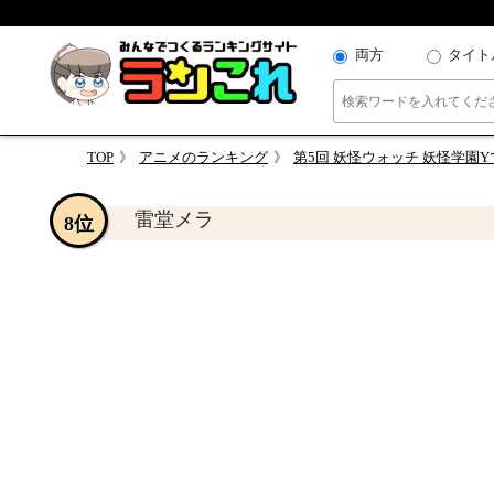
両方
タイト
TOP
アニメのランキング
第5回 妖怪ウォッチ 妖怪学園
雷堂メラ
8位