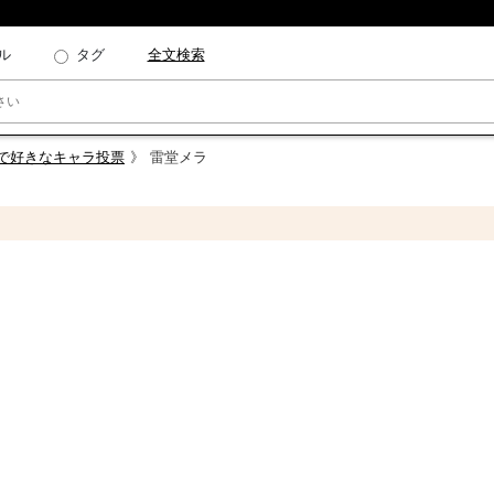
ル
タグ
全文検索
Yで好きなキャラ投票
雷堂メラ