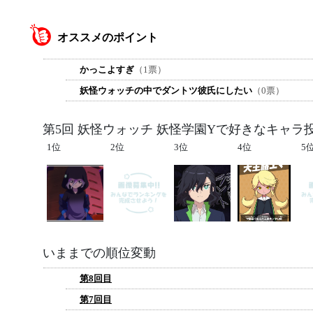
オススメのポイント
かっこよすぎ
（1票）
妖怪ウォッチの中でダントツ彼氏にしたい
（0票）
第5回 妖怪ウォッチ 妖怪学園Yで好きなキャラ
1位
2位
3位
4位
5
いままでの順位変動
第8回目
第7回目