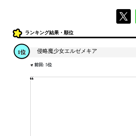
ランキング結果・順位
侵略魔少女エルゼメキア
1位
前回: 5位