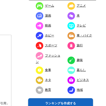
ゲーム
アニメ
漫画
本
映画
テレビ
ホビー
車・バイク
スポーツ
旅行
ファッショ
趣味
ン
食事
暮らし
ネタ
ビジネス
教育
地域
り引用」
ランキングを作成する