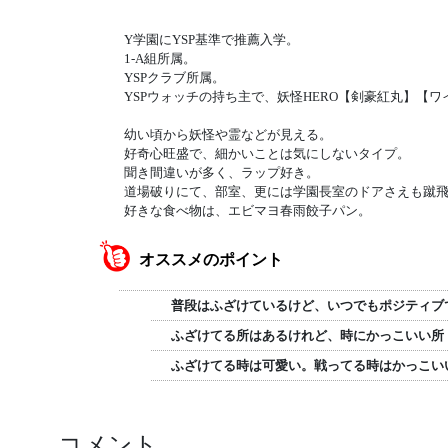
Y学園にYSP基準で推薦入学。
1-A組所属。
YSPクラブ所属。
YSPウォッチの持ち主で、妖怪HERO【剣豪紅丸】【
幼い頃から妖怪や霊などが見える。
好奇心旺盛で、細かいことは気にしないタイプ。
聞き間違いが多く、ラップ好き。
道場破りにて、部室、更には学園長室のドアさえも蹴
好きな食べ物は、エビマヨ春雨餃子パン。
オススメのポイント
普段はふざけているけど、いつでもポジティブ
ふざけてる所はあるけれど、時にかっこいい所
ふざけてる時は可愛い。戦ってる時はかっこい
コメント