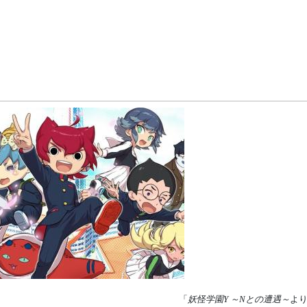
「
妖怪学園Y ～Nとの遭遇～
よ