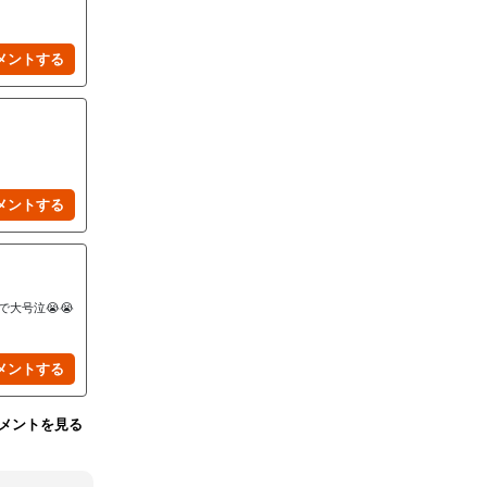
大号泣😭😭
メントを見る