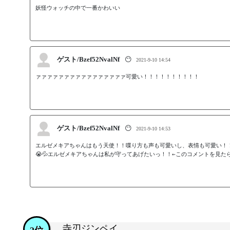
妖怪ウォッチの中で一番かわいい
ゲスト/Bzef52NvalNf
😶
2021-9-10 14:54
ァァァァァァァァァァァァァァァァ可愛い！！！！！！！！！！
ゲスト/Bzef52NvalNf
😶
2021-9-10 14:53
エルゼメキアちゃんはもう天使！！喋り方も声も可愛いし、表情も可愛い！！
😭💦エルゼメキアちゃんは私が守ってあげたいっ！！←このコメントを見た
寺刃ジンペイ