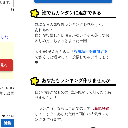
します。
誰でもカンタンに追加できる
気になる人気投票ランキングを見たけど、
あれあれ❓
自分が投票したい項目がないじゃん💦ってお
ました。
困りの方、ちょっとまったー🙌
大丈夫❗ そんなときは「
投票項目を追加する
」
。↓
でさくっと増やして、投票しちゃいましょう
💖
を見る
あなたもランキング作りませんか
6-07-03
自分の好きなものの1位が何かって知りたくあ
数：52票
りませんか？
「ランこれ」ならはじめての人でも
新規登録
して、すぐにあなただけの面白い人気ランキ
👁 2234
ングを作れます。
編集