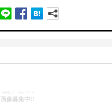
「侵略魔少女エルゼメキア」の
画像募集中!!