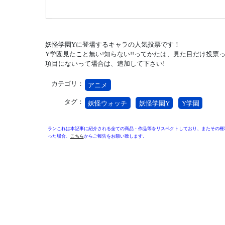
妖怪学園Yに登場するキャラの人気投票です！
Y学園見たこと無い!知らない!!ってかたは、見た目だけ投票
項目にないって場合は、追加して下さい!
カテゴリ：
アニメ
タグ：
妖怪ウォッチ
妖怪学園Y
Y学園
ランこれは本記事に紹介される全ての商品・作品等をリスペクトしており、またその権
った場合、
こちら
からご報告をお願い致します。