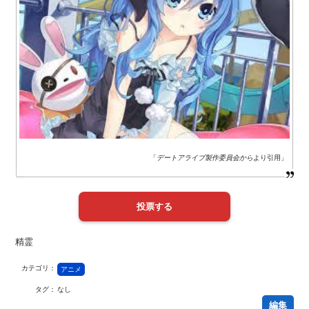
「
デートアライブ製作委員会から
より引用」
精霊
カテゴリ：
アニメ
タグ：
なし
編集