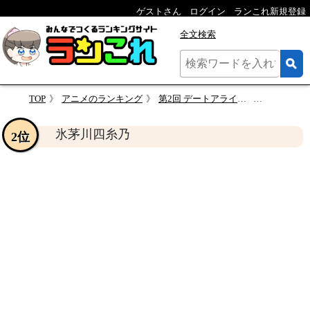
ゲストさん
ログイン
ランこれ新規登録
全文検索
TOP
アニメのランキング
第2回 デートアライブのキャラクターの人気ランキング
氷茅川四
氷茅川四糸乃
2位