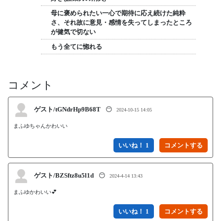
母に褒められたい一心で期待に応え続けた純粋
さ、それ故に意見・感情を失ってしまったところ
が健気で切ない
もう全てに惚れる
コメント
ゲスト/tGNdrHp9B68T
😶
2024-10-15 14:05
まふゆちゃんかわいい
いいね！ 1
ゲスト/BZSftz8u5l1d
😶
2024-4-14 13:43
まふゆかわいい💕
いいね！ 1