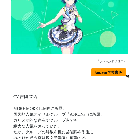
「
gameo.jp
より引用」
Amazon で検索 ▶
CV:吉岡 茉祐
MORE MORE JUMP!に所属。
国民的人気アイドルグループ『ASRUN』 に所属。
カリスマ的な存在でグループ内でも
絶大な人気を誇っていた。
だが、グループの解散を機に芸能界を引退し、
みのりが通う宮益坂女子学園に復学する。