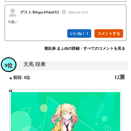
ゲスト/B6quy4Nda6X3
😶
2024-3-12 12:37
可愛い
いいね！ 1
朝比奈 まふゆの詳細・すべてのコメントを見る
天馬 咲希
9位
12票
前回: 8位