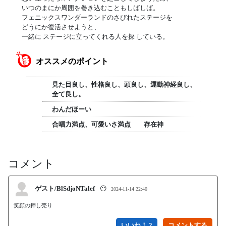
いつのまにか周囲を巻き込むこともしばしば。
フェニックスワンダーランドのさびれたステージを
どうにか復活させようと、
一緒に ステージに立ってくれる人を探 している。
オススメのポイント
見た目良し、性格良し、頭良し、運動神経良し、
全て良し。
わんだほーい
合唱力満点、可愛いさ満点 存在神
コメント
ゲスト/BlSdjoNTalef
😶
2024-11-14 22:40
笑顔の押し売り
いいね！ 2