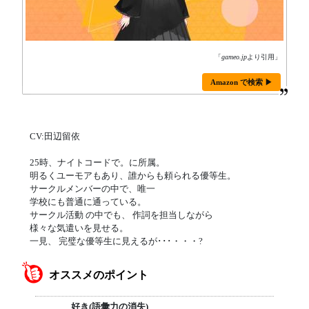
「
gameo.jp
より引用」
Amazon で検索 ▶
CV:田辺留依
25時、ナイトコードで。に所属。
明るくユーモアもあり、誰からも頼られる優等生。
サークルメンバーの中で、唯一
学校にも普通に通っている。
サークル活動 の中でも、 作詞を担当しながら
様々な気遣いを見せる。
一見、 完璧な優等生に見えるが･･･・・・?
オススメのポイント
好き(語彙力の消失)