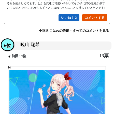
るみを抱きしめてます。しかも友達に可愛い子がいてその子に顔や性格が似て
いて大好きです♡これからもずっとこはねちゃんのことを推していきたいです☆
いいね！ 2
小豆沢 こはねの詳細・すべてのコメントを見る
暁山 瑞希
6位
13票
前回: 9位