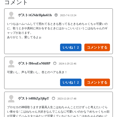
コメント
ゲスト/tGNdrHphs61h
😍
2025-7-6 13:24
いつもはハムハムしてて照れてるときも怒ってるときもめちゃくちゃ可愛いの
に、歌うときや真剣に何かをするときにはかっこいいというこはねちゃんのギ
ャップがあります。

ありがとう。愛してるよぉ
いいね！ 2
ゲスト/B6euEoNftl8P
😶
2024-1-29 22:46
可愛いし、声も可愛いし、杏とのペアも良き！
いいね！ 2
ゲスト/t48ftZp3j6pT
😶
2023-12-20 17:48
プロセカの神様歌うますぎ最高人生こはねちゃんことだけずっと考えたいぐら
い推せる♡こはねちゃん大好きなんでこんなに可愛いいのかな？めちゃくちゃ顔
が可愛くてハムスターみたいで可愛くていちにちじゅうこはねちゃんのぬいぐ