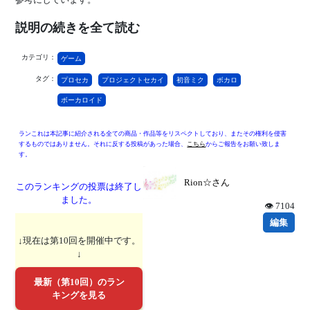
説明の続きを全て読む
カテゴリ：
ゲーム
タグ：
プロセカ
プロジェクトセカイ
初音ミク
ボカロ
ボーカロイド
ランこれは本記事に紹介される全ての商品・作品等をリスペクトしており、またその権利を侵害
するものではありません。それに反する投稿があった場合、
こちら
からご報告をお願い致しま
す。
Rion☆さん
このランキングの投票は終了し
ました。
👁 7104
編集
↓現在は第10回を開催中です。
↓
最新（第10回）のラン
キングを見る