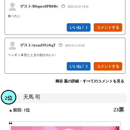
ゲスト/B6qurz8PB6Rv
😶
2023-12-31 14:55
食べたい
いいね！ 1
ゲスト/tzxuslNUr6qT
😶
2023-11-2 22:56
ペンギン🐧見たときの顔かわいい
いいね！ 3
桐谷 遥の詳細・すべてのコメントを見る
天馬 司
2位
23票
前回: 1位