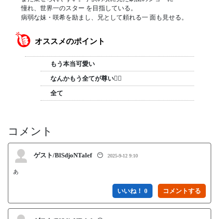
憧れ、世界一のスター を目指している。
病弱な妹・咲希を励まし、兄として頼れる一 面も見せる。
オススメのポイント
もう本当可愛い
なんかもう全てが尊い🤦‍♀️
全て
コメント
ゲスト/BlSdjoNTalef
😶
2025-9-12 9:10
あ
いいね！ 0