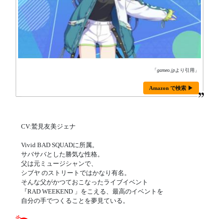
「
gameo.jp
より引用」
Amazon で検索 ▶
CV:鷲見友美ジェナ
Vivid BAD SQUADに所属。
サバサバとした勝気な性格。
父は元ミュージシャンで、
シブヤ のストリートではかなり有名。
そんな父がかつておこなったライブイベント
『RAD WEEKEND 」をこえる、最高のイベントを
自分の手でつくることを夢見ている。