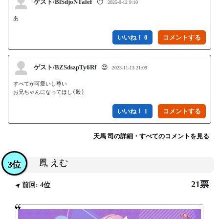
ゲスト/BlSdjoNTalef
😶
2025-9-12 9:10
あ
いいね！ 0
ゲスト/BZSdszpTy6Rf
😍
2023-11-13 21:09
すべてが可愛いし尊い

いいね！ 1
天馬 司の詳細・すべてのコメントを見る
鳳 えむ
3位
21票
前回: 4位