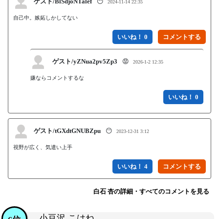
ゲスト/BlSdjoNTalef
😶
2024-11-14 22:35
自己中。嫉妬しかしてない
いいね！ 0
ゲスト/yZNua2pv5Zp3
😡
2026-1-2 12:35
嫌ならコメントするな
いいね！ 0
ゲスト/tGXdtGNUBZpu
😶
2023-12-31 3:12
視野が広く、気遣い上手
いいね！ 4
白石 杏の詳細・すべてのコメントを見る
小豆沢 こはね