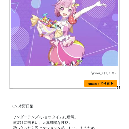
「
gameo.jp
より引用」
Amazon で検索 ▶
CV:木野日菜
ワンダーランズ×ショウタイムに所属。
底抜けに明るい、天真爛漫な性格。
思い立ったら即アクションを起こしてしまうため、