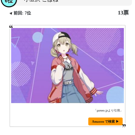
6位
13票
前回: 7位
「
gameo.jp
より引用」
Amazon で検索 ▶