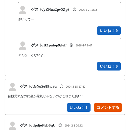
ゲスト/yZNua2pv5Zp3
😡
2026-1-2 12:33
さいってー
いいね！ 0
ゲスト/BZputop9jleP
😡
2026-4-7 9:07
そんなことないよ。
いいね！ 0
ゲスト/tGNu5o89t6Su
😶
2024-3-15 17:42
普段元気なのに裏が元気じゃないのがこれまた良い！
いいね！ 1
ゲスト/tlpdjoNd56qU
😶
2024-2-1 20:32