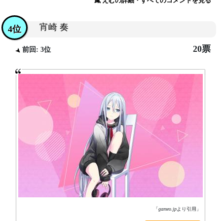
鳳 えむの詳細・すべてのコメントを見る
宵崎 奏
4位
20票
前回: 3位
「
gameo.jp
より引用」