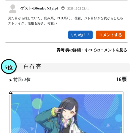
ゲスト/B6euEoN3ylpf
😶
2023-12-22 22:41
見た目から推していた、病み系、ロリ系()、長髪、ジト目好きな我からしたら
ストライク。性格も好き。可愛い
いいね！ 3
宵崎 奏の詳細・すべてのコメントを見る
白石 杏
5位
16票
前回: 5位