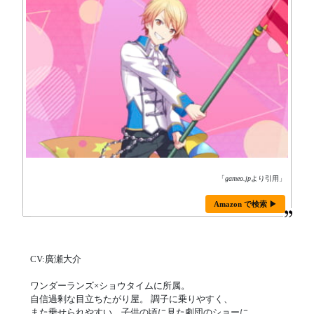
「
gameo.jp
より引用」
Amazon で検索 ▶
CV:廣瀬大介
ワンダーランズ×ショウタイムに所属。
自信過剰な目立ちたがり屋。 調子に乗りやすく、
また乗せられやすい。子供の頃に見た劇団のショーに