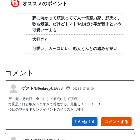
オススメのポイント
夢に向かって頑張ってて人一倍努力家。顔天才、
歌も最強。だけどトマトやおばけ等が苦手という
可愛い一面も
大好き♥
可愛い、カッコいい、彰人くんとの絡みが良い
コメント
ゲスト/B6edaopUE683
😶
2026-5-17 18:09
声、顔、見た目、全てにして原点にして頂点

毎回思うけど歌がうますぎて尊敬する。最推し！！！！！！

今回のワールドリンクイベントのイラストも神！
いいね！ 0