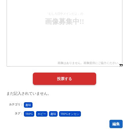
「むしろ日中メインだよ」の
画像募集中!!
まだ記入されていません。
カテゴリ：
趣味
タグ：
TRPG
ホビー
趣味
TRPGオンセン
編集