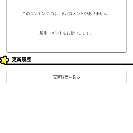
このランキングには、まだコメントがありません。
是非コメントをお願いします。
更新履歴
更新履歴を見る