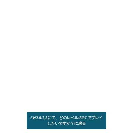
SW2.0/2.5にて、どのレベルのPCでプレイ
したいですか？に戻る