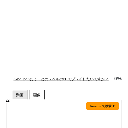
0%
SW2.0/2.5にて、どのレベルのPCでプレイしたいですか？
Amazon で検索 ▶