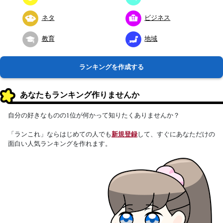
ネタ
ビジネス
教育
地域
ランキングを作成する
あなたもランキング作りませんか
自分の好きなものの1位が何かって知りたくありませんか？
「ランこれ」ならはじめての人でも
新規登録
して、すぐにあなただけの
面白い人気ランキングを作れます。