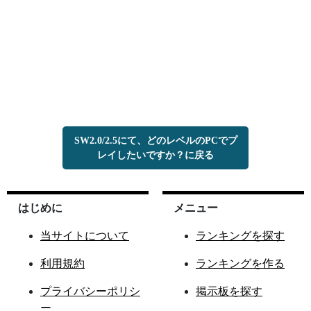
SW2.0/2.5にて、どのレベルのPCでプ
レイしたいですか？に戻る
はじめに
メニュー
当サイトについて
ランキングを探す
利用規約
ランキングを作る
プライバシーポリシ
掲示板を探す
ー