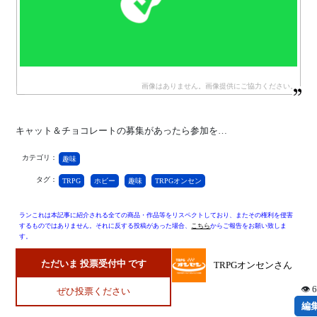
キャット＆チョコレートの募集があったら参加を…
カテゴリ：
趣味
タグ：
TRPG
ホビー
趣味
TRPGオンセン
ランこれは本記事に紹介される全ての商品・作品等をリスペクトしており、またその権利を侵害
するものではありません。それに反する投稿があった場合、
こちら
からご報告をお願い致しま
す。
ただいま 投票受付中 です
TRPGオンセンさん
👁 
ぜひ投票ください
編