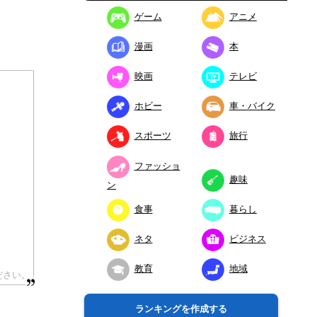
ゲーム
アニメ
漫画
本
映画
テレビ
ホビー
車・バイク
スポーツ
旅行
ファッショ
趣味
ン
食事
暮らし
ネタ
ビジネス
教育
地域
ランキングを作成する