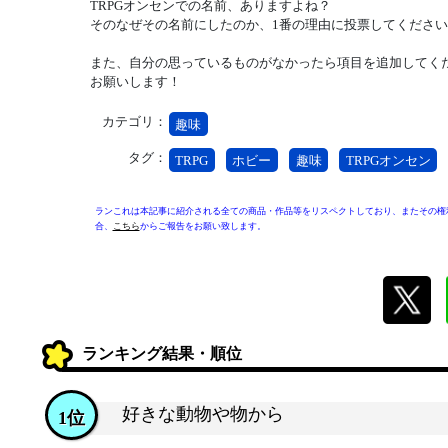
TRPGオンセンでの名前、ありますよね？
そのなぜその名前にしたのか、1番の理由に投票してください
また、自分の思っているものがなかったら項目を追加してく
お願いします！
カテゴリ：
趣味
タグ：
TRPG
ホビー
趣味
TRPGオンセン
ランこれは本記事に紹介される全ての商品・作品等をリスペクトしており、またその権
合、
こちら
からご報告をお願い致します。
ランキング結果・順位
好きな動物や物から
1位