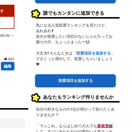
です
誰でもカンタンに追加できる
す
気になる人気投票ランキングを見たけど、
あれあれ❓
8-06 ～
自分が投票したい項目がないじゃん💦ってお
困りの方、ちょっとまったー🙌
大丈夫❗ そんなときは「
投票項目を追加する
」
でさくっと増やして、投票しちゃいましょう
👁 883
💖
編集
投票項目を追加する
あなたもランキング作りませんか
自分の好きなものの1位が何かって知りたくあ
りませんか？
「ランこれ」ならはじめての人でも
新規登録
して、すぐにあなただけの面白い人気ランキ