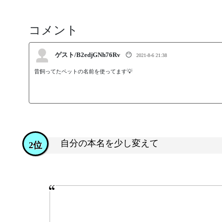
コメント
ゲスト/B2edjGNh76Rv
😶
2021-8-6 21:38
昔飼ってたペットの名前を使ってます💡
自分の本名を少し変えて
2位