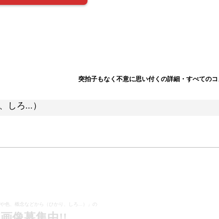
突拍子もなく不意に思い付くの詳細・すべてのコ
しろ...）
や色、概念などから（ひかり、しろ...）」の
画像募集中!!