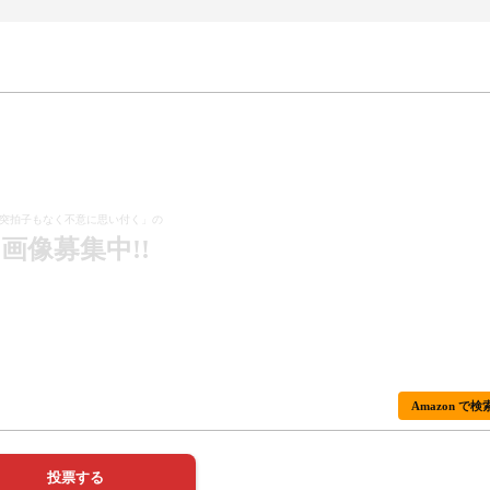
突拍子もなく不意に思い付く」の
画像募集中!!
Amazon で検