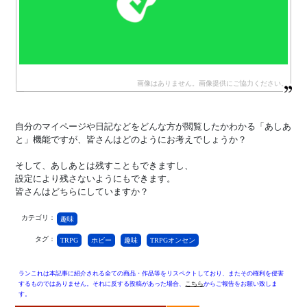
自分のマイページや日記などをどんな方が閲覧したかわかる「あしあ
と」機能ですが、皆さんはどのようにお考えでしょうか？
そして、あしあとは残すこともできますし、
設定により残さないようにもできます。
皆さんはどちらにしていますか？
カテゴリ：
趣味
タグ：
TRPG
ホビー
趣味
TRPGオンセン
ランこれは本記事に紹介される全ての商品・作品等をリスペクトしており、またその権利を侵害
するものではありません。それに反する投稿があった場合、
こちら
からご報告をお願い致しま
す。