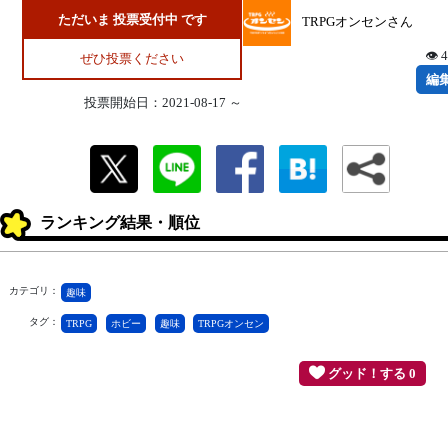
ただいま 投票受付中 です
TRPGオンセンさん
👁 
ぜひ投票ください
編
投票開始日：2021-08-17 ～
ランキング結果・順位
カテゴリ：
趣味
タグ：
TRPG
ホビー
趣味
TRPGオンセン
グッド！する 0