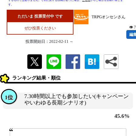
するものではありません。それに反する投稿があった場合、
こちら
からご報告をお願い致しま
す。
ただいま 投票受付中 です
TRPGオンセンさん
👁 
ぜひ投票ください
編
投票開始日：2022-02-11 ～
ランキング結果・順位
7.30時間以上でも参加したい(キャンペーン
1位
やいわゆる長期シナリオ)
45.6%