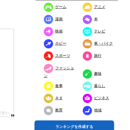
ゲーム
アニメ
漫画
本
映画
テレビ
ホビー
車・バイク
スポーツ
旅行
ファッショ
趣味
ン
食事
暮らし
ネタ
ビジネス
教育
地域
ランキングを作成する