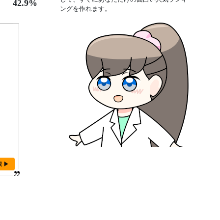
42.9%
ングを作れます。
索 ▶