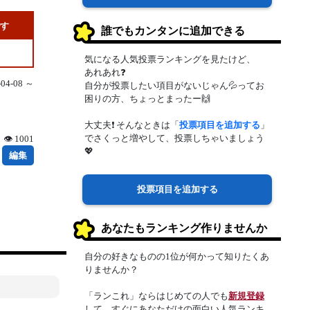
です
誰でもカンタンに追加できる
気になる人気投票ランキングを見たけど、
あれあれ❓
4-08 ～
自分が投票したい項目がないじゃん💦ってお
困りの方、ちょっとまったー🙌
大丈夫❗ そんなときは「
投票項目を追加する
」
でさくっと増やして、投票しちゃいましょう
👁 1001
💖
編集
投票項目を追加する
あなたもランキング作りませんか
自分の好きなものの1位が何かって知りたくあ
りませんか？
「ランこれ」ならはじめての人でも
新規登録
して、すぐにあなただけの面白い人気ランキ