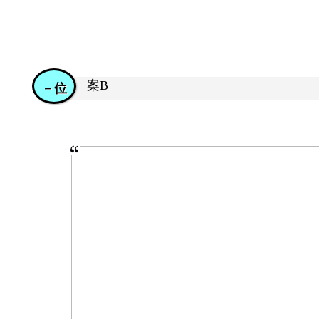
案B
－位