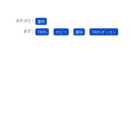
カテゴリ：
趣味
タグ：
TRPG
ホビー
趣味
TRPGオンセン