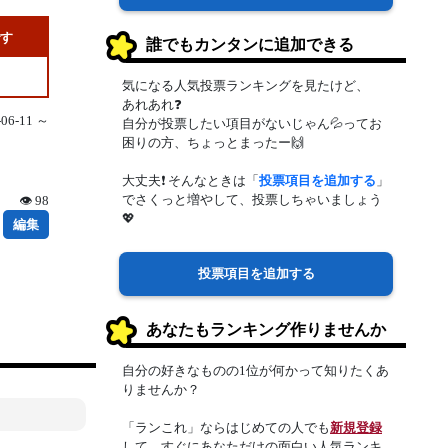
です
誰でもカンタンに追加できる
気になる人気投票ランキングを見たけど、
あれあれ❓
6-11 ～
自分が投票したい項目がないじゃん💦ってお
困りの方、ちょっとまったー🙌
大丈夫❗ そんなときは「
投票項目を追加する
」
でさくっと増やして、投票しちゃいましょう
👁 98
💖
編集
投票項目を追加する
あなたもランキング作りませんか
自分の好きなものの1位が何かって知りたくあ
りませんか？
「ランこれ」ならはじめての人でも
新規登録
して、すぐにあなただけの面白い人気ランキ