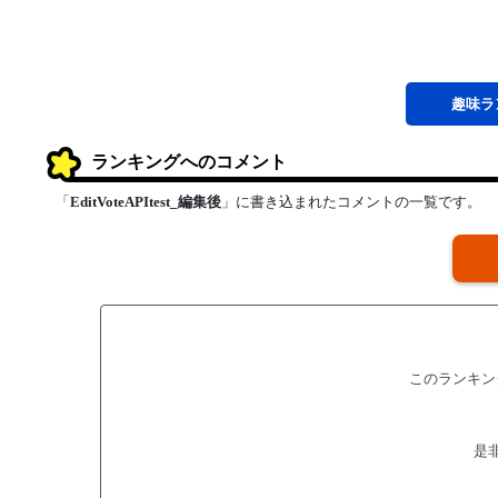
趣味
ラ
ランキングへのコメント
「
EditVoteAPItest_編集後
」に書き込まれたコメントの一覧です。
このランキン
是