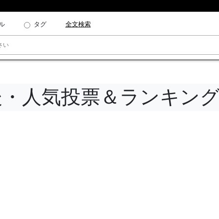
ル
タグ
全文検索
t_編集後・人気投票＆ランキン