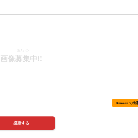
「案A」の
画像募集中!!
Amazon で検