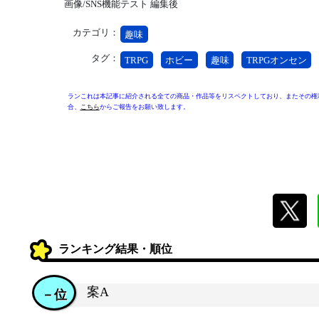
画像/SNS機能テスト 編集後
カテゴリ：
趣味
タグ：
TRPG
ホビー
趣味
TRPGオンセン
ランこれは本記事に紹介される全ての商品・作品等をリスペクトしており、またその権
合、
こちら
からご報告をお願い致します。
ランキング結果・順位
案A
－位