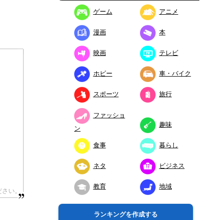
ゲーム
アニメ
漫画
本
映画
テレビ
ホビー
車・バイク
スポーツ
旅行
ファッショ
趣味
ン
食事
暮らし
ネタ
ビジネス
教育
地域
ランキングを作成する