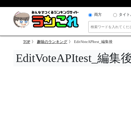
両方
タイト
TOP
趣味のランキング
EditVoteAPItest_編集後
EditVoteAPItes