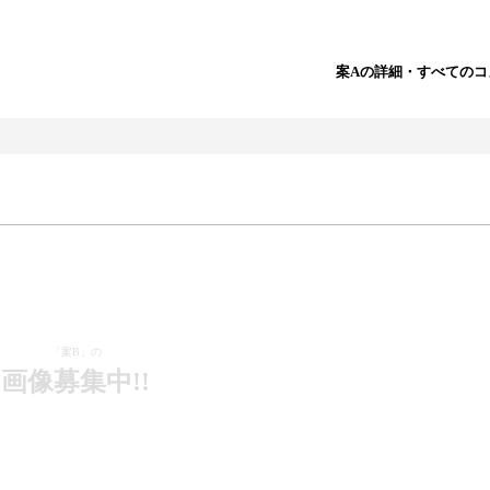
案Aの詳細・すべてのコ
「案B」の
画像募集中!!