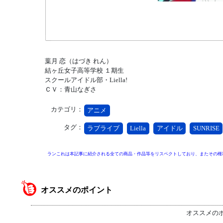
葉月 恋（はづき れん）
結ヶ丘女子高等学校 １期生
スクールアイドル部・Liella!
ＣＶ：青山なぎさ
カテゴリ：
アニメ
タグ：
ラブライブ
Liella
アイドル
SUNRISE
ランこれは本記事に紹介される全ての商品・作品等をリスペクトしており、またその権
オススメのポイント
オススメの