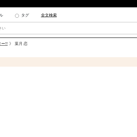
ル
タグ
全文検索
ー!!
葉月 恋