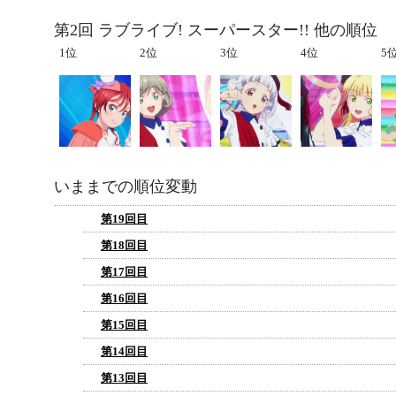
第2回 ラブライブ! スーパースター!! 他の順位
1位
2位
3位
4位
5
いままでの順位変動
第19回目
第18回目
第17回目
第16回目
第15回目
第14回目
第13回目