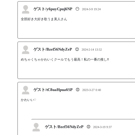
ゲスト/y6puyCpuj6NP
😶
2024-3-9 19:24
全部好き大好き歌うま美人さん
ゲスト/Bzef56NdyZeP
😊
2024-2-14 13:52
めちゃくちゃかわいくクールでもう最高！私の一番の推し‼
ゲスト/tC8uaHpua6SP
😍
2023-3-27 0:40
かわいい♡
ゲスト/Bzef56NdyZeP
😍
2024-3-19 9:37