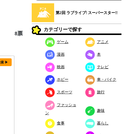
第2回 ラブライブ! スーパースター!!
カテゴリーで探す
8票
ゲーム
アニメ
漫画
本
検索 ▶
映画
テレビ
ホビー
車・バイク
スポーツ
旅行
ファッショ
趣味
ン
食事
暮らし