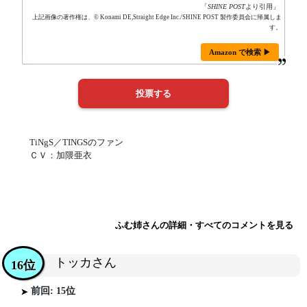
「
SHINE POST
より引用」
上記画像の著作権は、© Konami DE,Straight Edge Inc./SHINE POST 製作委員会に帰属しま
す。
Amazon で検索 ▶
TiNgS／TINGSのファン
ＣＶ：加隈亜衣
ふむ姉さんの詳細・すべてのコメントを見る
トッカさん
16位
前回: 15位