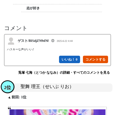
志が好き
コメント
ゲスト/BlSdjZN9tlNf
😍
2025-6-22 4:44
ハスキーな声がいい♪
いいね！ 0
兎塚 七海（とつか ななみ）の詳細・すべてのコメントを見る
聖舞 理王（せいぶ りお）
2位
前回: 1位