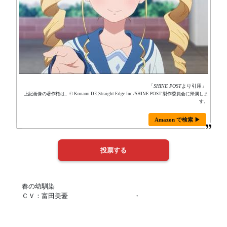
「
SHINE POST
より引用」
上記画像の著作権は、© Konami DE,Straight Edge Inc./SHINE POST 製作委員会に帰属しま
す。
Amazon で検索 ▶
春の幼馴染
ＣＶ：富田美憂 ・