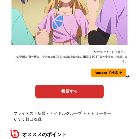
「
SHINE POST
より引用」
上記画像の著作権は、© Konami DE,Straight Edge Inc./SHINE POST 製作委員会に帰属しま
す。
Amazon で検索 ▶
ブライテスト所属・アイドルグループ ＦＦＦリーダー
ＣＶ：野口衣織
オススメのポイント