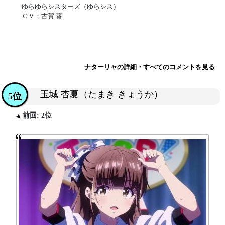
ゆらゆらシスターズ（ゆらシス）
ＣＶ：古賀 葵
ナターリャの詳細・すべてのコメントを見る
玉城 杏夏（たまき きょうか）
5位
前回: 2位