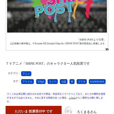
「
SHINE POST
より引用」
上記画像の著作権は、© Konami DE,Straight Edge Inc./SHINE POST 製作委員会に帰属します。
ＴＶアニメ「SHINE POST」のキャラクター人気投票です
カテゴリ：
アニメ
タグ：
アイドル
TiNgS
ラノベ
小説
本
ブリキ
KADOKAWA
ランこれは本記事に紹介される全ての商品・作品等をリスペクトしており、またその権利を侵害
するものではありません。それに反する投稿があった場合、
こちら
からご報告をお願い致しま
す。
ただいま 投票受付中 です
ろくまるさん