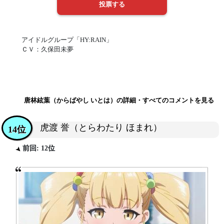
アイドルグループ「HY:RAIN」
ＣＶ：久保田未夢
唐林絃葉（からばやし いとは）の詳細・すべてのコメントを見る
虎渡 誉（とらわたり ほまれ）
14位
前回: 12位