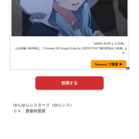
「
SHINE POST
より引用」
上記画像の著作権は、© Konami DE,Straight Edge Inc./SHINE POST 製作委員会に帰属しま
す。
Amazon で検索 ▶
ゆらゆらシスターズ（ゆらシス）
ＣＶ：齋藤樹愛羅