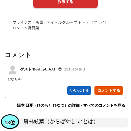
ブライテスト所属・アイドルグループ ＦＦＦ（フライ）
ＣＶ：木野日菜
コメント
ゲスト/BoeftlpUr6Xf
😍
2025-10-24 20:19
ひなちゅ♡
いいね！ 0
陽本 日夏（ひのもと ひなつ）の詳細・すべてのコメントを見る
唐林絃葉（からばやし いとは）
13位