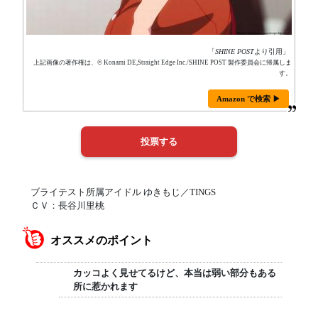
「
SHINE POST
より引用」
上記画像の著作権は、© Konami DE,Straight Edge Inc./SHINE POST 製作委員会に帰属しま
す。
Amazon で検索 ▶
ブライテスト所属アイドル ゆきもじ／TINGS
ＣＶ：長谷川里桃
オススメのポイント
カッコよく見せてるけど、本当は弱い部分もある
所に惹かれます