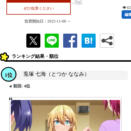
👁 6
ぜひ投票ください
編
投票開始日：2025-11-08 ～
ランキング結果・順位
兎塚 七海（とつか ななみ）
1位
前回: 4位