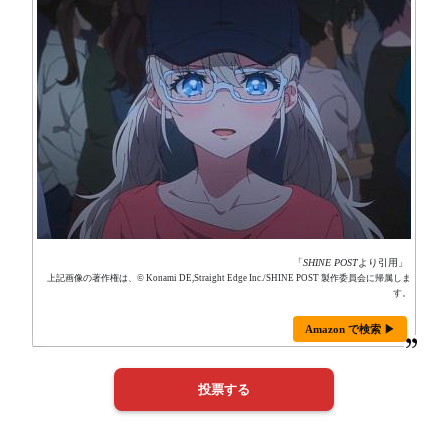
「
SHINE POST
より引用」
上記画像の著作権は、© Konami DE,Straight Edge Inc./SHINE POST 製作委員会に帰属しま
す。
Amazon で検索 ▶