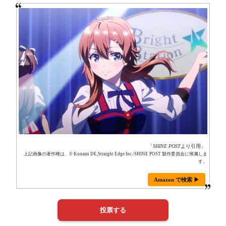
「
SHINE POST
より引用」
上記画像の著作権は、© Konami DE,Straight Edge Inc./SHINE POST 製作委員会に帰属しま
す。
Amazon で検索 ▶