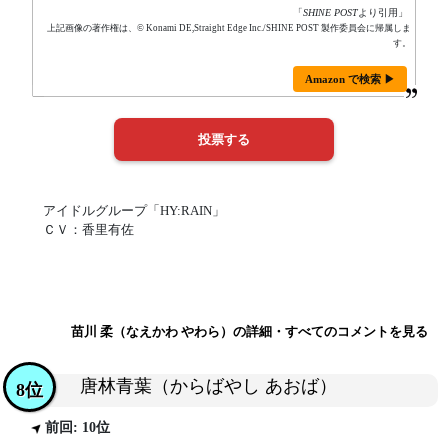
「
SHINE POST
より引用」
上記画像の著作権は、© Konami DE,Straight Edge Inc./SHINE POST 製作委員会に帰属しま
す。
Amazon で検索 ▶
アイドルグループ「HY:RAIN」
ＣＶ：香里有佐
苗川 柔（なえかわ やわら）の詳細・すべてのコメントを見る
唐林青葉（からばやし あおば）
8位
前回: 10位