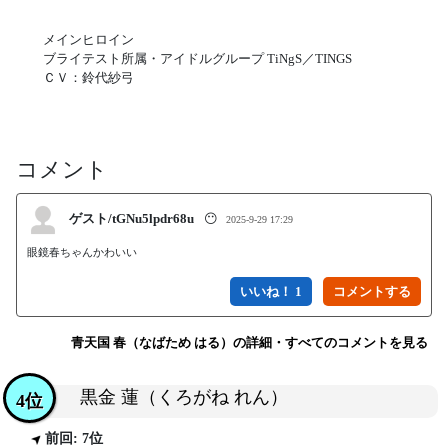
メインヒロイン
ブライテスト所属・アイドルグループ TiNgS／TINGS
ＣＶ：鈴代紗弓
コメント
ゲスト/tGNu5lpdr68u
😶
2025-9-29 17:29
眼鏡春ちゃんかわいい
いいね！ 1
青天国 春（なばため はる）の詳細・すべてのコメントを見る
黒金 蓮（くろがね れん）
4位
前回: 7位