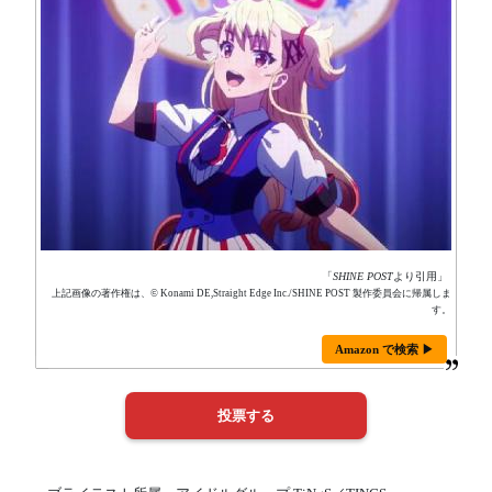
「
SHINE POST
より引用」
上記画像の著作権は、© Konami DE,Straight Edge Inc./SHINE POST 製作委員会に帰属しま
す。
Amazon で検索 ▶