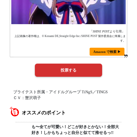
「
SHINE POST
より引用」
上記画像の著作権は、© Konami DE,Straight Edge Inc./SHINE POST 製作委員会に帰属しま
す。
Amazon で検索 ▶
ブライテスト所属・アイドルグループ TiNgS／TINGS
ＣＶ：蟹沢萌子
オススメのポイント
も〜全てが可愛い！どこが好きとかない！全部大
好き！しかもちょっと自分と似てて推せるっ!!