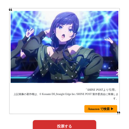
「
SHINE POST
より引用」
上記画像の著作権は、© Konami DE,Straight Edge Inc./SHINE POST 製作委員会に帰属しま
す。
Amazon で検索 ▶