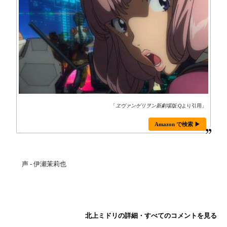
「
ヱヴァンゲリヲン新劇場版:Q
より引用」
Amazon で検索 ▶
声 - 伊瀬茉莉也
北上ミドリの詳細・すべてのコメントを見る