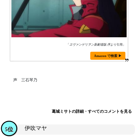
「
ヱヴァンゲリヲン新劇場版:序
より引用」
Amazon で検索 ▶
声 三石琴乃
葛城ミサトの詳細・すべてのコメントを見る
伊吹マヤ
5位