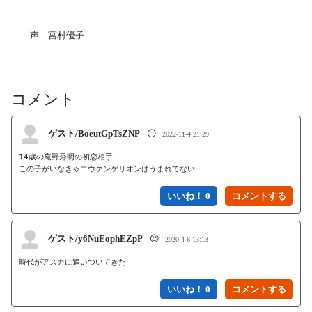
声 宮村優子
コメント
ゲスト/BoeutGpTsZNP
😶
2022-11-4 21:29
14歳の庵野秀明の初恋相手

この子がいなきゃエヴァンゲリオンはうまれてない
いいね！ 0
ゲスト/y6NuEophEZpP
😍
2020-4-6 13:13
時代がアスカに追いついてきた
いいね！ 0