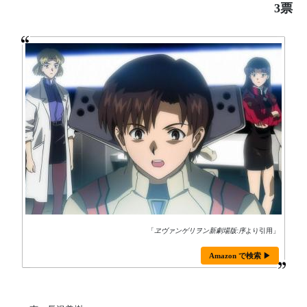
3票
「
ヱヴァンゲリヲン新劇場版:序
より引用」
Amazon で検索 ▶