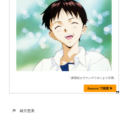
「
新世紀エヴァンゲリオン
より引用」
Amazon で検索 ▶
声 緒方恵美