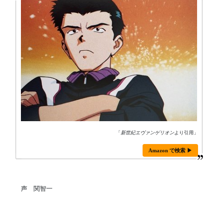
「
新世紀エヴァンゲリオン
より引用」
Amazon で検索 ▶
声 関智一