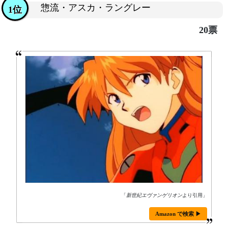
惣流・アスカ・ラングレー
1位
20票
「
新世紀エヴァンゲリオン
より引用」
Amazon で検索 ▶