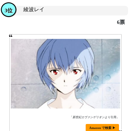
綾波レイ
3位
6票
「
新世紀エヴァンゲリオン
より引用」
Amazon で検索 ▶