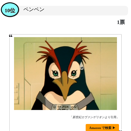
ペンペン
10位
1票
「
新世紀エヴァンゲリオン
より引用」
Amazon で検索 ▶