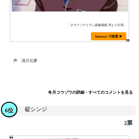
「
ヱヴァンゲリヲン新劇場版:序
より引用」
Amazon で検索 ▶
声 清川元夢
冬月コウゾウの詳細・すべてのコメントを見る
碇シンジ
6位
2票