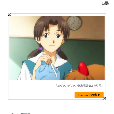
1票
「
ヱヴァンゲリヲン新劇場版:破
より引用」
Amazon で検索 ▶