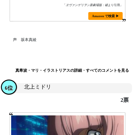
「
ヱヴァンゲリヲン新劇場版：破
より引用」
Amazon で検索 ▶
声 坂本真綾
真希波・マリ・イラストリアスの詳細・すべてのコメントを見る
北上ミドリ
6位
2票