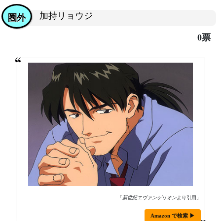
加持リョウジ
圏外
0票
「
新世紀エヴァンゲリオン
より引用」
Amazon で検索 ▶