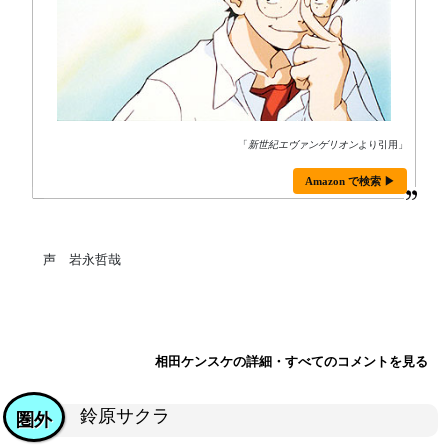
「
新世紀エヴァンゲリオン
より引用」
Amazon で検索 ▶
声 岩永哲哉
相田ケンスケの詳細・すべてのコメントを見る
鈴原サクラ
圏外