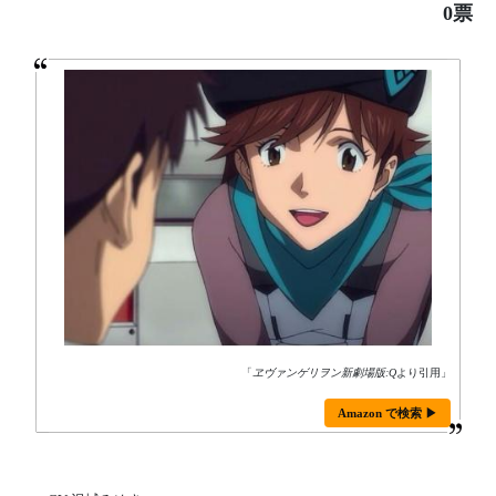
0票
「
ヱヴァンゲリヲン新劇場版:Q
より引用」
Amazon で検索 ▶