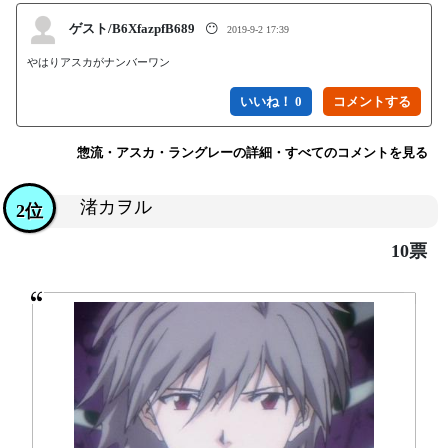
ゲスト/B6XfazpfB689
😶
2019-9-2 17:39
やはりアスカがナンバーワン
いいね！ 0
惣流・アスカ・ラングレーの詳細・すべてのコメントを見る
渚カヲル
2位
10票