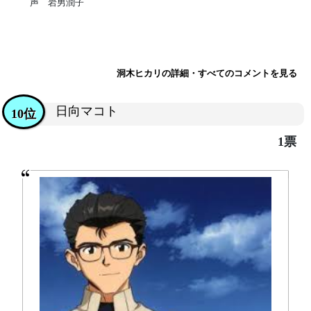
声 岩男潤子
洞木ヒカリの詳細・すべてのコメントを見る
日向マコト
10位
1票