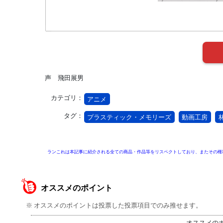
声 飛田展男
カテゴリ：
アニメ
タグ：
プラスティック・メモリーズ
動画工房
ランこれは本記事に紹介される全ての商品・作品等をリスペクトしており、またその権
オススメのポイント
※ オススメのポイントは投票した投票項目でのみ推せます。
オススメの