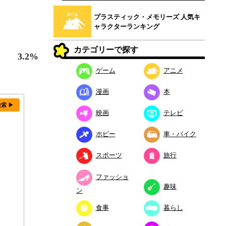
プラスティック・メモリーズ 人気キ
ャラクターランキング
カテゴリーで探す
3.2%
ゲーム
アニメ
漫画
本
検索 ▶
映画
テレビ
ホビー
車・バイク
スポーツ
旅行
ファッショ
趣味
ン
食事
暮らし