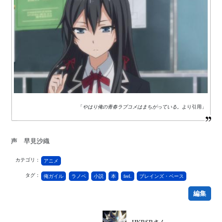
「
やはり俺の青春ラブコメはまちがっている。
より引用」
声 早見沙織
カテゴリ：
アニメ
タグ：
俺ガイル
ラノベ
小説
本
feel.
ブレインズ・ベース
編集