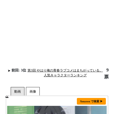
9
前回: 3位
第3回 やはり俺の青春ラブコメはまちがっている。
人気キャラクターランキング
票
Amazon で検索 ▶