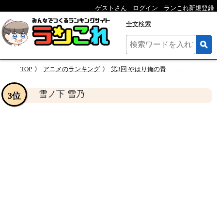
ゲストさん
ログイン
ランこれ新規登録
全文検索
TOP
アニメのランキング
第3回 やはり俺の青春ラブコメはまちがっている。 人気キャラクターランキング
雪ノ下 雪
雪ノ下 雪乃
3位