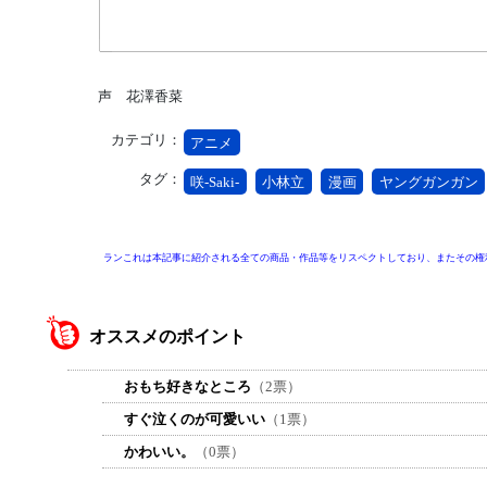
声 花澤香菜
カテゴリ：
アニメ
タグ：
咲-Saki-
小林立
漫画
ヤングガンガン
ランこれは本記事に紹介される全ての商品・作品等をリスペクトしており、またその権
オススメのポイント
おもち好きなところ
（2票）
すぐ泣くのが可愛いい
（1票）
かわいい。
（0票）