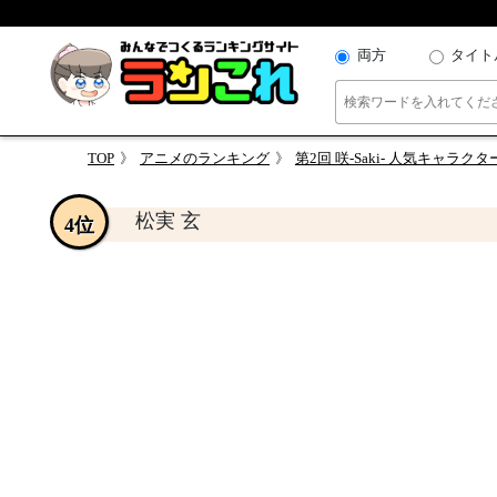
両方
タイト
TOP
アニメのランキング
第2回 咲-Saki- 人気キャラ
松実 玄
4位