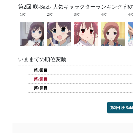
第2回 咲-Saki- 人気キャラクターランキング 他
1位
2位
3位
4位
4
いままでの順位変動
第3回目
第2回目
第1回目
第2回 咲-S