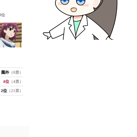
0位
圏外
（0票）
4位
（4票）
2位
（21票）