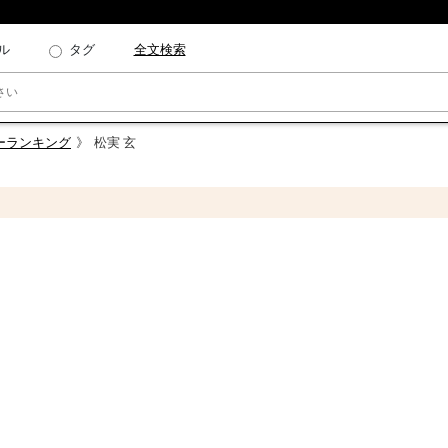
ル
タグ
全文検索
クターランキング
松実 玄