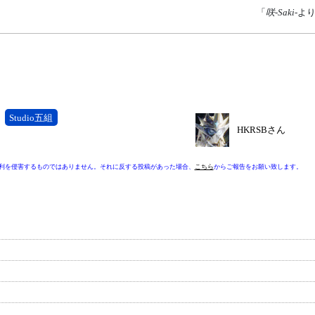
「
咲-Saki-
よ
Studio五組
HKRSBさん
利を侵害するものではありません。それに反する投稿があった場合、
こちら
からご報告をお願い致します。