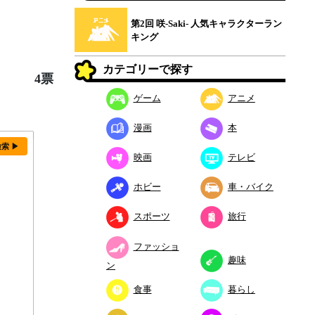
第2回 咲-Saki- 人気キャラクターラン
キング
カテゴリーで探す
4票
ゲーム
アニメ
漫画
本
検索 ▶
映画
テレビ
ホビー
車・バイク
スポーツ
旅行
ファッショ
趣味
ン
食事
暮らし