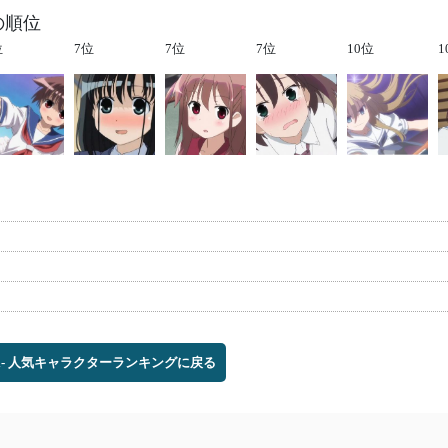
の順位
位
7位
7位
7位
10位
1
aki- 人気キャラクターランキングに戻る