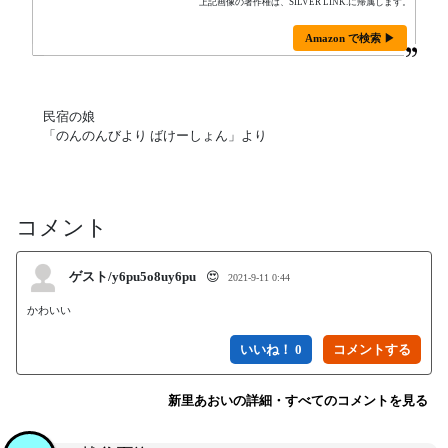
上記画像の著作権は、SILVER LINK.に帰属します。
Amazon で検索 ▶
民宿の娘
「のんのんびより ばけーしょん」より
コメント
ゲスト/y6pu5o8uy6pu
😍
2021-9-11 0:44
かわいい
いいね！ 0
新里あおいの詳細・すべてのコメントを見る