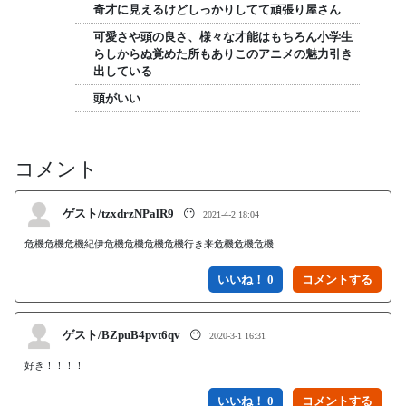
奇才に見えるけどしっかりしてて頑張り屋さん
可愛さや頭の良さ、様々な才能はもちろん小学生
らしからぬ覚めた所もありこのアニメの魅力引き
出している
頭がいい
コメント
ゲスト/tzxdrzNPalR9
😶
2021-4-2 18:04
危機危機危機紀伊危機危機危機危機行き来危機危機危機
いいね！ 0
ゲスト/BZpuB4pvt6qv
😶
2020-3-1 16:31
好き！！！！
いいね！ 0