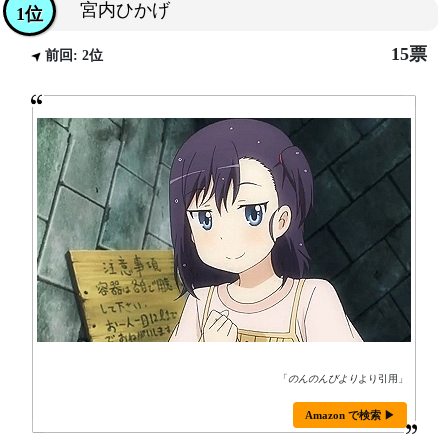
宮内ひかげ
1位
15票
前回: 2位
「
のんのんびより
より引用」
Amazon で検索 ▶