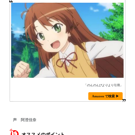
「
のんのんびより
より引用」
Amazon で検索 ▶
声 阿澄佳奈
オススメのポイント