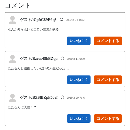
コメント
ゲスト/tGpftG89E6q3
😍
2022-8-24 18:55
なんか知らんけどエロい要素がある
いいね！ 0
ゲスト/Bzeus48hBZqu
😶
2020-8-11 0:50
ほたるんと結婚したいだけの人生だった…。
いいね！ 0
ゲスト/BZSfBZpP56ef
😶
2019-3-20 7:46
ほたるんは天使！？
いいね！ 0