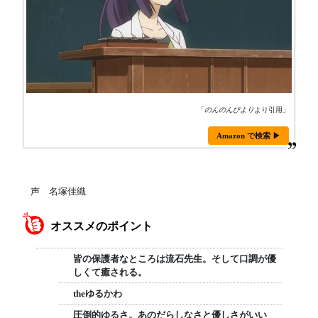
「
のんのんびより
より引用」
Amazon で検索 ▶
声 名塚佳織
オススメのポイント
皆の保護者なところは流石先生。そして口調が優
しくて癒される。
theゆるかわ
圧倒的ゆるさ。あのだらしなさと優しさがいい