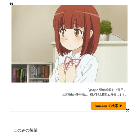
「
google 画像検索
より引用」
上記画像の著作権は、SILVER LINK.に帰属します。
Amazon で検索 ▶
このみの後輩