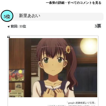
一条蛍の詳細・すべてのコメントを見る
新里あおい
5位
3票
前回: 11位
「
google 画像検索
より引用」