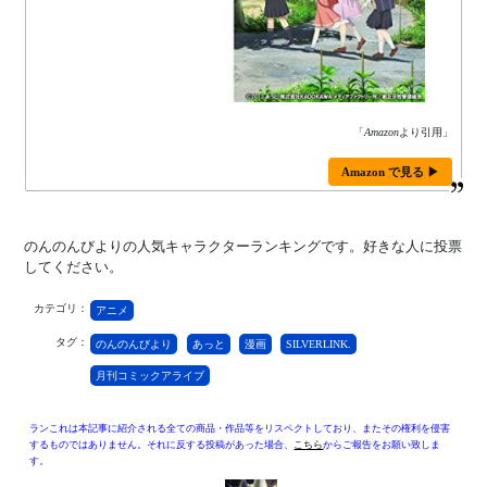
「
Amazon
より引用」
Amazon で見る ▶
のんのんびよりの人気キャラクターランキングです。好きな人に投票
してください。
カテゴリ：
アニメ
タグ：
のんのんびより
あっと
漫画
SILVERLINK.
月刊コミックアライブ
ランこれは本記事に紹介される全ての商品・作品等をリスペクトしており、またその権利を侵害
するものではありません。それに反する投稿があった場合、
こちら
からご報告をお願い致しま
す。