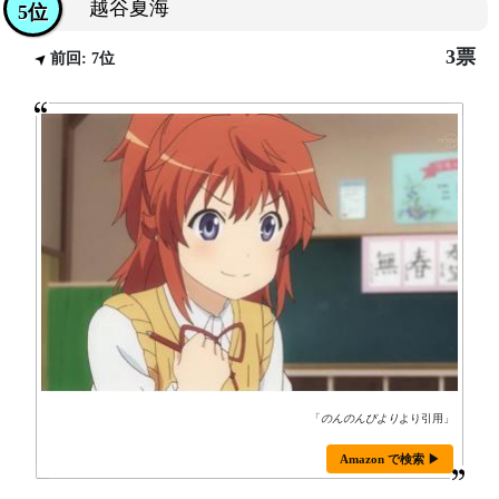
越谷夏海
5位
3票
前回: 7位
「
のんのんびより
より引用」
Amazon で検索 ▶