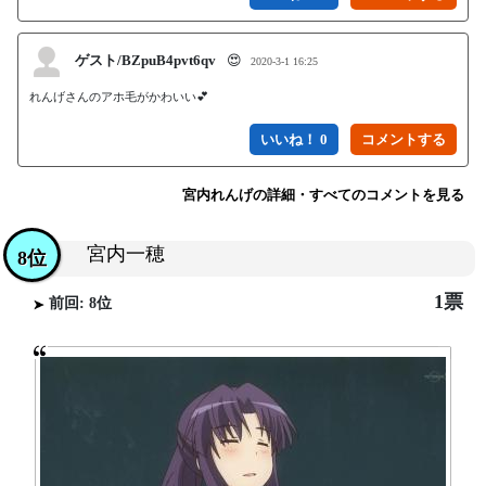
ゲスト/BZpuB4pvt6qv
😍
2020-3-1 16:25
れんげさんのアホ毛がかわいい💕
いいね！ 0
宮内れんげの詳細・すべてのコメントを見る
宮内一穂
8位
1票
前回: 8位