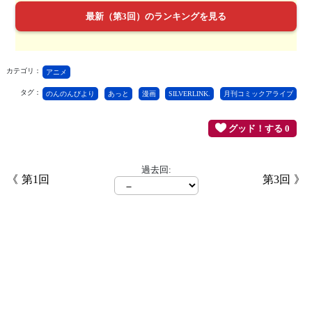
最新（第3回）のランキングを見る
カテゴリ：
アニメ
タグ：
のんのんびより
あっと
漫画
SILVERLINK.
月刊コミックアライブ
グッド！する 0
過去回:
第1回
第3回