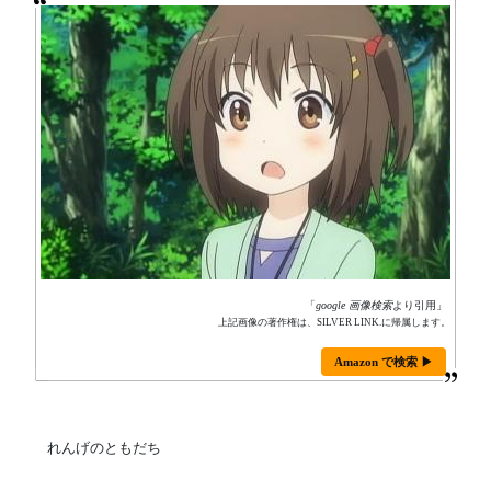
「
google 画像検索
より引用」
上記画像の著作権は、SILVER LINK.に帰属します。
Amazon で検索 ▶
れんげのともだち