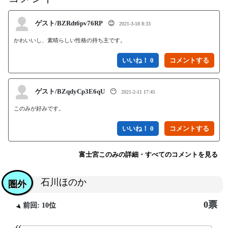
ゲスト/BZRdt6pv76RP
😊
2021-3-18 8:33
かわいいし、素晴らしい性格の持ち主です。
いいね！ 0
ゲスト/BZqdyCp3E6qU
😶
2021-2-11 17:45
このみが好みです。
いいね！ 0
富士宮このみの詳細・すべてのコメントを見る
石川ほのか
圏外
0票
前回: 10位