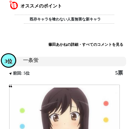
オススメのポイント
既存キャラを喰わない人畜無害な新キャラ
篠田あかねの詳細・すべてのコメントを見る
一条蛍
3位
5票
前回: 5位