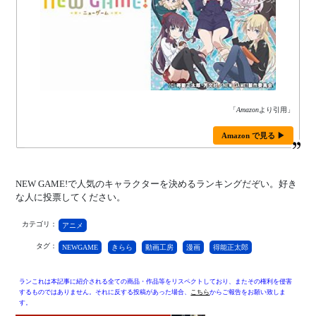
「
Amazon
より引用」
Amazon で見る ▶
NEW GAME!で人気のキャラクターを決めるランキングだぞい。好き
な人に投票してください。
カテゴリ：
アニメ
タグ：
NEWGAME
きらら
動画工房
漫画
得能正太郎
ランこれは本記事に紹介される全ての商品・作品等をリスペクトしており、またその権利を侵害
するものではありません。それに反する投稿があった場合、
こちら
からご報告をお願い致しま
す。