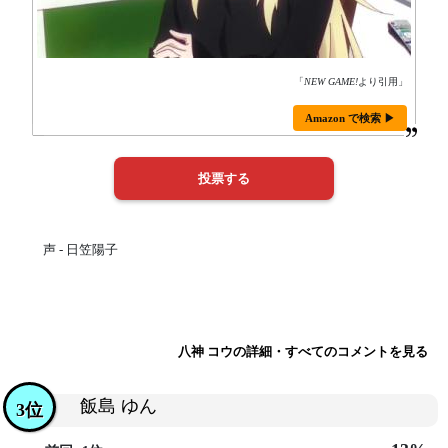
「
NEW GAME!
より引用」
Amazon で検索 ▶
声 - 日笠陽子
八神 コウの詳細・すべてのコメントを見る
飯島 ゆん
3位