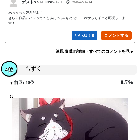
ゲスト/tZ1drCNPa6eT
😆
2020-4-3 20:24
あおっち大好きだよ！

きらら作品にハマったのもあおっちのおかげ、これからもずっと応援してま
す！
いいね！ 0
涼風 青葉の詳細・すべてのコメントを見る
もずく
4位
8.7%
前回: 10位