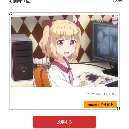
13%
前回: 1位
「
NEW GAME!
より引用」
Amazon で検索 ▶