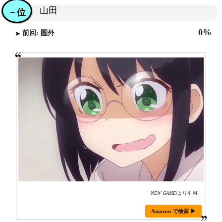
山田
－位
0%
前回: 圏外
「
NEW GAME!
より引用」
Amazon で検索 ▶