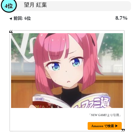
望月 紅葉
4位
8.7%
前回: 6位
「
NEW GAME!
より引用」
Amazon で検索 ▶