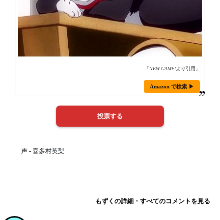
「
NEW GAME!
より引用」
Amazon で検索 ▶
声 - 喜多村英梨
もずくの詳細・すべてのコメントを見る