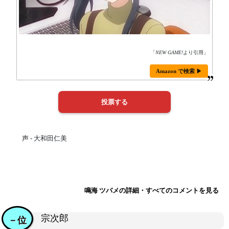
「
NEW GAME!
より引用」
Amazon で検索 ▶
声 - 大和田仁美
鳴海 ツバメの詳細・すべてのコメントを見る
宗次郎
－位