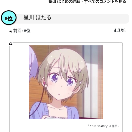
篠田 はじめの詳細・すべてのコメントを見る
星川 ほたる
8位
4.3%
前回: 6位
「
NEW GAME!
より引用」