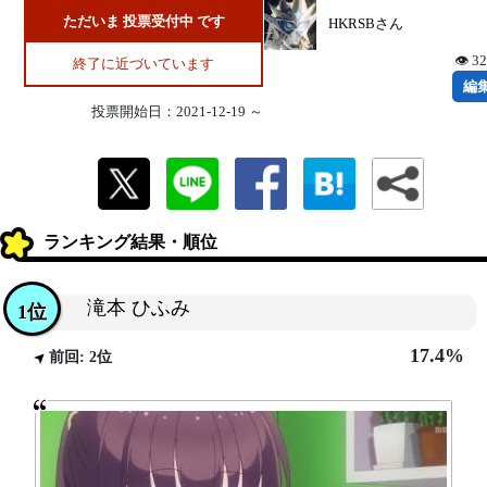
ただいま 投票受付中 です
HKRSBさん
👁 3
終了に近づいています
編
投票開始日：2021-12-19 ～
ランキング結果・順位
滝本 ひふみ
1位
17.4%
前回: 2位