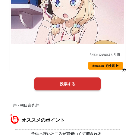
「
NEW GAME!
より引用」
Amazon で検索 ▶
声 - 朝日奈丸佳
オススメのポイント
子供っぽいところが可愛いくて癒される