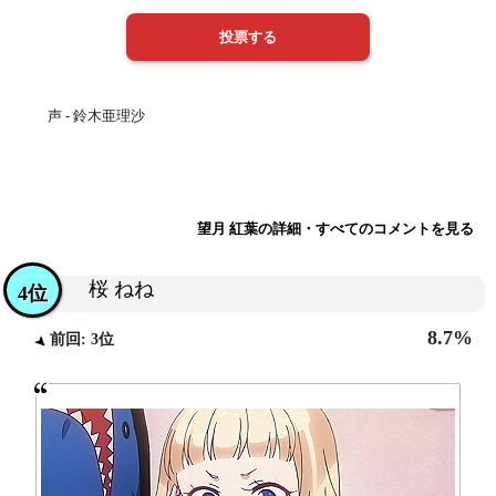
声 - 鈴木亜理沙
望月 紅葉の詳細・すべてのコメントを見る
桜 ねね
4位
8.7%
前回: 3位