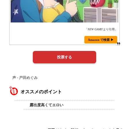
「
NEW GAME!
より引用」
Amazon で検索 ▶
声 - 戸田めぐみ
オススメのポイント
露出度高くてエロい