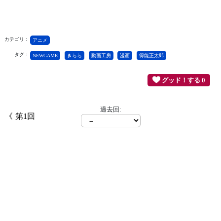
カテゴリ：
アニメ
タグ：
NEWGAME
きらら
動画工房
漫画
得能正太郎
グッド！する 0
過去回:
第1回