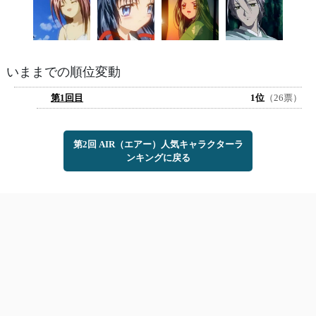
いままでの順位変動
第1回目
1位
（26票）
第2回 AIR（エアー）人気キャラクターラ
ンキングに戻る