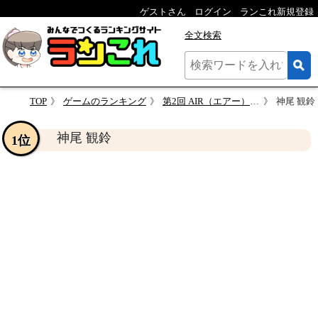
ゲストさん
ログイン
ランこれ新規登録
全文検索
TOP
ゲームのランキング
第2回 AIR（エアー）人気キャラクターランキング
神尾 観鈴
神尾 観鈴
1位