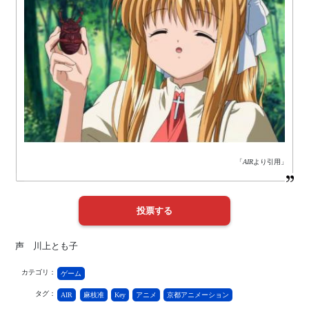
「
AIR
より引用」
声 川上とも子
カテゴリ：
ゲーム
タグ：
AIR
麻枝准
Key
アニメ
京都アニメーション