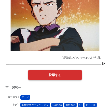
「
新世紀エヴァンゲリオン
より引用」
声 関智一
カテゴリ：
アニメ
タグ：
新世紀エヴァンゲリオン
GAINAX
庵野秀明
SF
セカイ系