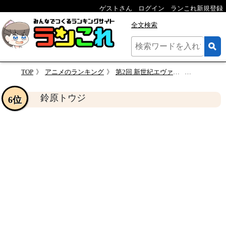
ゲストさん
ログイン
ランこれ新規登録
全文検索
TOP
アニメのランキング
第2回 新世紀エヴァンゲリオン 人気キャラクターランキング
鈴原トウ
鈴原トウジ
6位