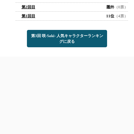
第2回目
圏外
（0票）
第1回目
11位
（4票）
第3回 咲-Saki- 人気キャラクターランキン
グに戻る