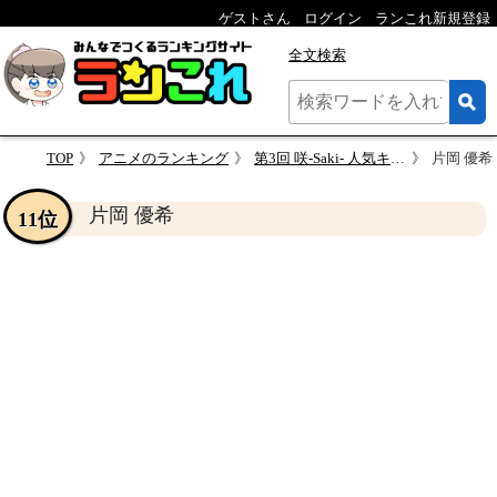
ゲストさん
ログイン
ランこれ新規登録
全文検索
TOP
アニメのランキング
第3回 咲-Saki- 人気キャラクターランキング
片岡 優希
片岡 優希
11位