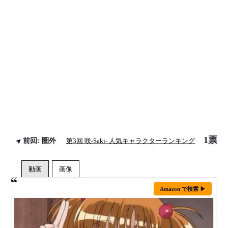
1票
前回: 圏外
第3回 咲-Saki- 人気キャラクターランキング
Amazon で検索 ▶