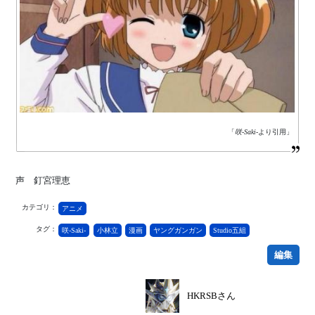
「
咲-Saki-
より引用」
声 釘宮理恵
カテゴリ：
アニメ
タグ：
咲-Saki-
小林立
漫画
ヤングガンガン
Studio五組
編集
HKRSBさん