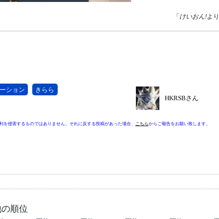
「
けいおん!
よ
ーション
きらら
HKRSBさん
利を侵害するものではありません。それに反する投稿があった場合、
こちら
からご報告をお願い致します。
他の順位