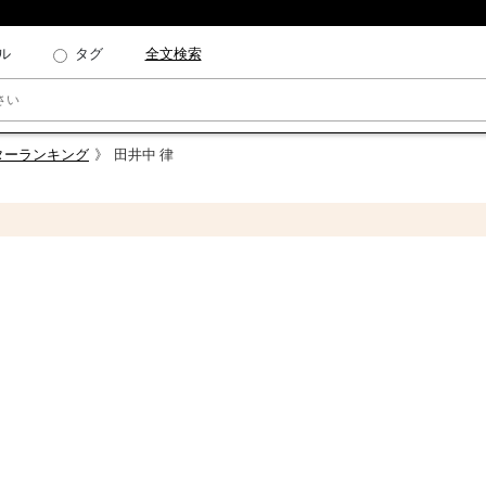
ル
タグ
全文検索
クターランキング
田井中 律