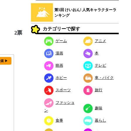
第5回 けいおん! 人気キャラクターラ
ンキング
カテゴリーで探す
2票
ゲーム
アニメ
漫画
本
検索 ▶
映画
テレビ
ホビー
車・バイク
スポーツ
旅行
ファッショ
趣味
ン
食事
暮らし