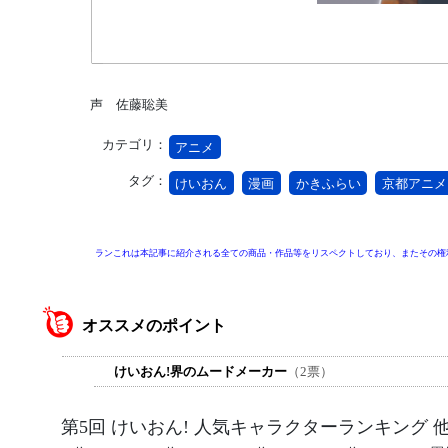
声 佐藤聡美
カテゴリ：
アニメ
タグ：
けいおん
漫画
かきふらい
京都アニメ
ランこれは本記事に紹介される全ての商品・作品等をリスペクトしており、またその権
オススメのポイント
けいおん!界のムードメーカー
（2票）
第5回 けいおん! 人気キャラクターランキング 