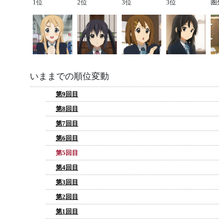
1位
2位
3位
3位
圏
いままでの順位変動
第9回目
第8回目
第7回目
第6回目
第5回目
第4回目
第3回目
第2回目
第1回目