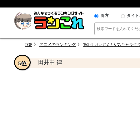
両方
タイト
TOP
アニメのランキング
第5回 けいおん! 人気キャラ
田井中 律
5位