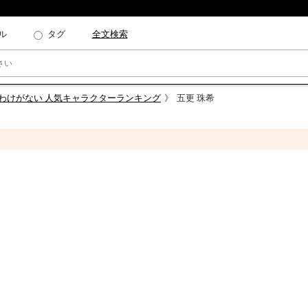
ル
タグ
全文検索
いわけがない 人気キャラクターランキング
五更 珠希