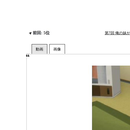
前回: 5位
第7回 俺の妹