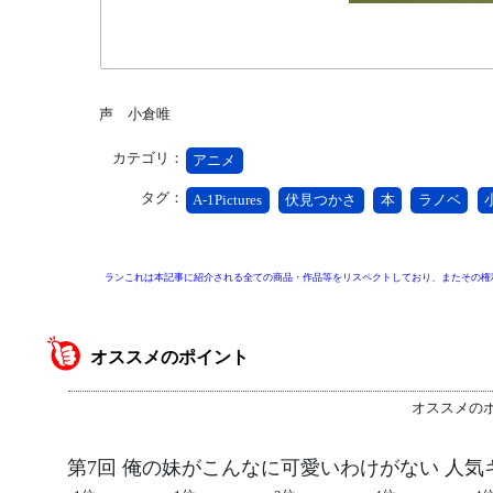
声 小倉唯
カテゴリ：
アニメ
タグ：
A-1Pictures
伏見つかさ
本
ラノベ
ランこれは本記事に紹介される全ての商品・作品等をリスペクトしており、またその権
オススメのポイント
オススメの
第7回 俺の妹がこんなに可愛いわけがない 人気