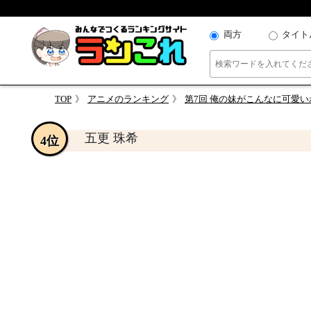
両方
タイト
TOP
アニメのランキング
第7回 俺の妹がこんなに可愛
五更 珠希
4位