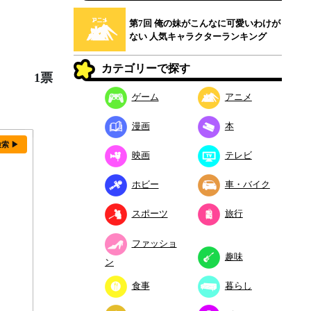
第7回 俺の妹がこんなに可愛いわけが
ない 人気キャラクターランキング
カテゴリーで探す
1票
ゲーム
アニメ
漫画
本
検索 ▶
映画
テレビ
ホビー
車・バイク
スポーツ
旅行
ファッショ
趣味
ン
食事
暮らし