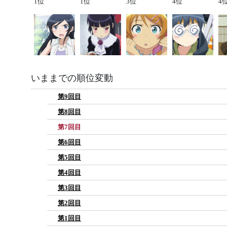
1位
1位
3位
4位
4
いままでの順位変動
第9回目
第8回目
第7回目
第6回目
第5回目
第4回目
第3回目
第2回目
第1回目