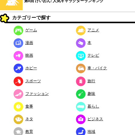
第8回 けいおん! 人気キャラクターランキング
カテゴリーで探す
ゲーム
アニメ
漫画
本
映画
テレビ
ホビー
車・バイク
スポーツ
旅行
ファッション
趣味
食事
暮らし
ネタ
ビジネス
教育
地域