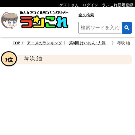
ゲストさん
ログイン
ランこれ新規登録
全文検索
TOP
アニメのランキング
第8回 けいおん! 人気キャラクターランキング
琴吹 紬
琴吹 紬
1位