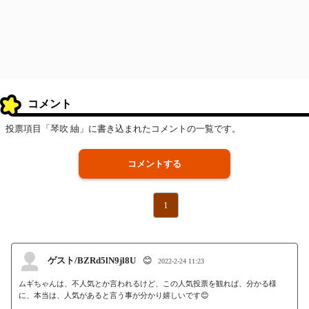
コメント
投票項目「琴吹 紬」に書き込まれたコメントの一覧です。
コメントする
1
ゲスト/BZRd5lN9jl8U
😊
2022-2-24 11:23
ムギちゃんは、不人気とか言われるけど、この人気投票を観れば、分かる様
に、本当は、人気があると言う事が分かり嬉しいです😊