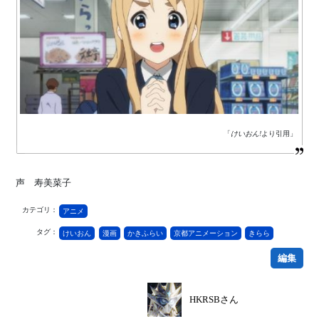
「
けいおん!
より引用」
声 寿美菜子
カテゴリ：
アニメ
タグ：
けいおん
漫画
かきふらい
京都アニメーション
きらら
編集
HKRSBさん