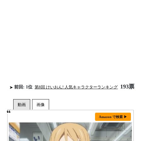
193票
前回: 1位
第8回 けいおん! 人気キャラクターランキング
Amazon で検索 ▶