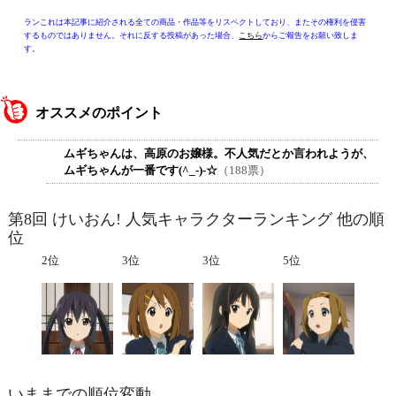
ランこれは本記事に紹介される全ての商品・作品等をリスペクトしており、またその権利を侵害
するものではありません。それに反する投稿があった場合、
こちら
からご報告をお願い致しま
す。
オススメのポイント
ムギちゃんは、高原のお嬢様。不人気だとか言われようが、
ムギちゃんが一番です(^_-)-☆
（188票）
第8回 けいおん! 人気キャラクターランキング 他の順
位
2位
3位
3位
5位
いままでの順位変動