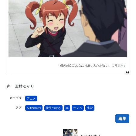
「
俺の妹がこんなに可愛いわけがない。
より引用」
声 田村ゆかり
カテゴリ：
アニメ
タグ：
A-1Pictures
伏見つかさ
本
ラノベ
小説
編集