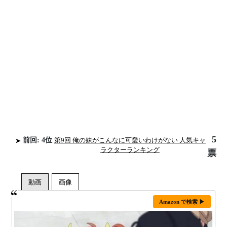
5
前回: 4位
第9回 俺の妹がこんなに可愛いわけがない 人気キャ
ラクターランキング
票
Amazon で検索 ▶