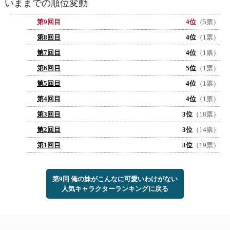
いままでの順位変動
第9回目
4位
（5票）
第8回目
4位
（1票）
第7回目
4位
（1票）
第6回目
5位
（1票）
第5回目
4位
（1票）
第4回目
4位
（1票）
第3回目
3位
（18票）
第2回目
3位
（14票）
第1回目
3位
（19票）
第9回 俺の妹がこんなに可愛いわけがない
人気キャラクターランキングに戻る