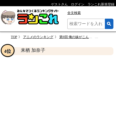
ゲストさん
ログイン
ランこれ新規登録
全文検索
TOP
アニメのランキング
第9回 俺の妹がこんなに可愛いわけがない 人気キャラクターランキング
来栖 加奈
来栖 加奈子
4位