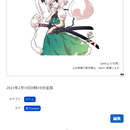
「
pixiv
より引用」
上記画像の著作権は、dairiに帰属します。
2021年2月10日9時16分追加
カテゴリ：
ゲーム
タグ：
東方project
編集