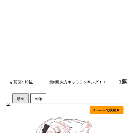
1票
前回: 10位
第8回 東方キャラランキング！！
Amazon で検索 ▶