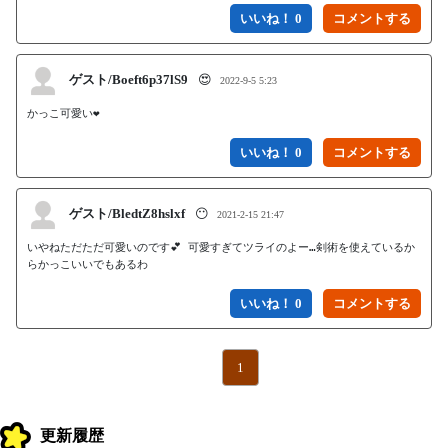
いいね！ 0
ゲスト/Boeft6p37lS9
😍
2022-9-5 5:23
かっこ可愛い❤️
いいね！ 0
ゲスト/BledtZ8hslxf
😶
2021-2-15 21:47
いやねただただ可愛いのです💕 可愛すぎてツライのよー…剣術を使えているか
らかっこいいでもあるわ
いいね！ 0
1
更新履歴