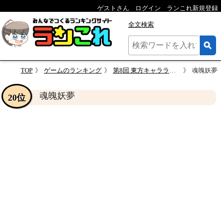
ゲストさん
ログイン
ランこれ新規登録
全文検索
TOP
ゲームのランキング
第8回 東方キャラランキング！！
魂魄妖夢
魂魄妖夢
20位