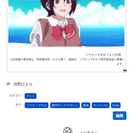
「
ソウナンですか？
より引用」
上記画像の著作権は、岡本健太郎、さがら梨々、講談社、ソウナンですか？製作委員会に帰属し
ます。
声 - 河野ひより
カテゴリ：
アニメ
タグ：
ソウナンですか
週刊ヤングマガジン
漫画
サバイバル
Ezola
編集
ィツモさん