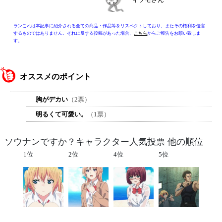
ランこれは本記事に紹介される全ての商品・作品等をリスペクトしており、またその権利を侵害
するものではありません。それに反する投稿があった場合、
こちら
からご報告をお願い致しま
す。
オススメのポイント
胸がデカい
（2票）
明るくて可愛い。
（1票）
ソウナンですか？キャラクター人気投票 他の順位
1位
2位
4位
5位