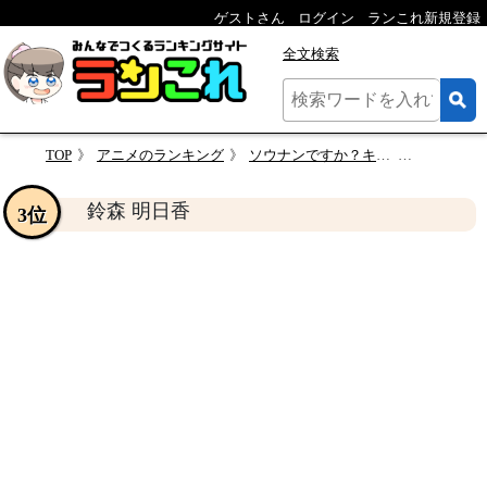
ゲストさん
ログイン
ランこれ新規登録
全文検索
TOP
アニメのランキング
ソウナンですか？キャラクター人気投票
鈴森 明日
鈴森 明日香
3位