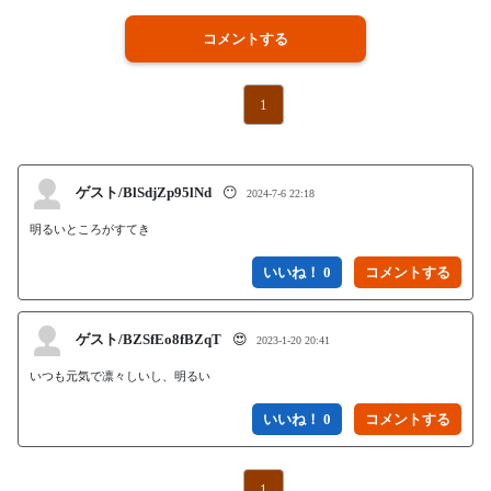
コメントする
1
ゲスト/BlSdjZp95lNd
😶
2024-7-6 22:18
明るいところがすてき
いいね！ 0
ゲスト/BZSfEo8fBZqT
😍
2023-1-20 20:41
いつも元気で凛々しいし、明るい
いいね！ 0
1