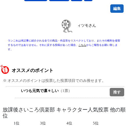
編集
ィツモさん
ランこれは本記事に紹介される全ての商品・作品等をリスペクトしており、またその権利を侵害
するものではありません。それに反する投稿があった場合、
こちら
からご報告をお願い致しま
す。
オススメのポイント
※ オススメのポイントは投票した投票項目でのみ推せます。
いつも元気で凛々しい
（1票）
放課後さいころ倶楽部 キャラクター人気投票 他の順
位
1位
3位
4位
5位