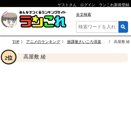
ゲストさん
ログイン
ランこれ新規登録
全文検索
TOP
アニメのランキング
放課後さいころ倶楽部 キャラクター人気投票
高屋敷 綾
高屋敷 綾
2位