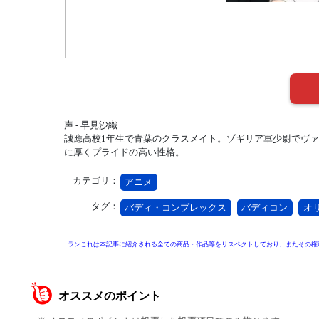
声 - 早見沙織
誠應高校1年生で青葉のクラスメイト。ゾギリア軍少尉でヴ
に厚くプライドの高い性格。
カテゴリ：
アニメ
タグ：
バディ・コンプレックス
バディコン
オ
ランこれは本記事に紹介される全ての商品・作品等をリスペクトしており、またその権
オススメのポイント