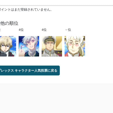
ポイントはまだ登録されていません。
 他の順位
位
4位
4位
－位
レックス キャラクター人気投票に戻る