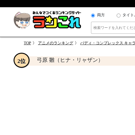
両方
タイト
TOP
アニメのランキング
バディ・コンプレックス キャ
弓原 雛（ヒナ・リャザン）
2位