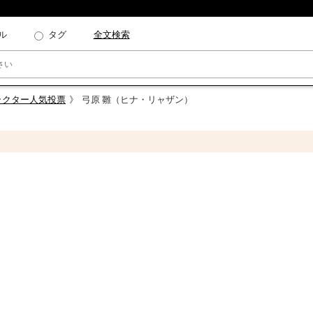
ル
タグ
全文検索
ラクター人気投票
弓原 雛（ヒナ・リャザン）