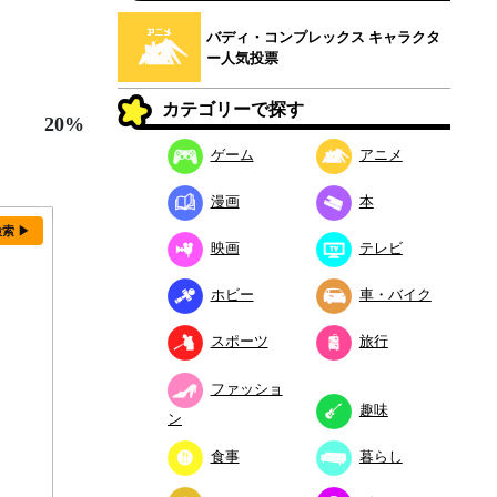
バディ・コンプレックス キャラクタ
ー人気投票
カテゴリーで探す
20%
ゲーム
アニメ
漫画
本
検索 ▶
映画
テレビ
ホビー
車・バイク
スポーツ
旅行
ファッショ
趣味
ン
食事
暮らし