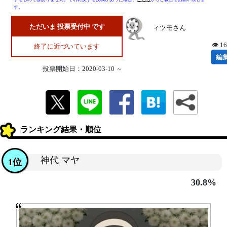
す。
ただいま 投票受付中 です
ィツモさん
👁 1
終了に近づいています
編
投票開始日：2020-03-10 ～
ランキング結果・順位
神代 マヤ
1位
30.8%