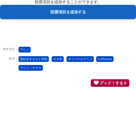
投票項目を追加することができます。
カテゴリ：
アニメ
タグ：
世紀末オカルト学院
オカ学
オリジナルアニメ
A-1Pictures
アニメノチカラ
グッド！する 0