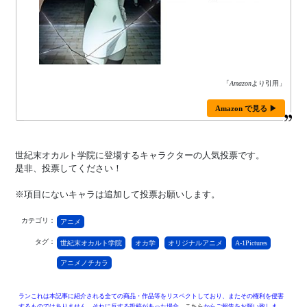
「
Amazon
より引用」
Amazon で見る ▶
世紀末オカルト学院に登場するキャラクターの人気投票です。
是非、投票してください！
※項目にないキャラは追加して投票お願いします。
カテゴリ：
アニメ
タグ：
世紀末オカルト学院
オカ学
オリジナルアニメ
A-1Pictures
アニメノチカラ
ランこれは本記事に紹介される全ての商品・作品等をリスペクトしており、またその権利を侵害
するものではありません。それに反する投稿があった場合、
こちら
からご報告をお願い致しま