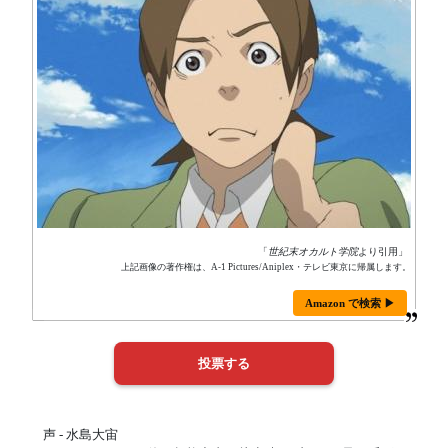
「
世紀末オカルト学院
より引用」
上記画像の著作権は、A-1 Pictures/Aniplex・テレビ東京に帰属します。
Amazon で検索 ▶
声 - 水島大宙