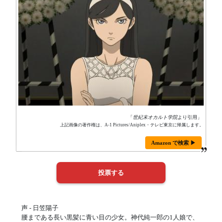
「
世紀末オカルト学院
より引用」
上記画像の著作権は、A-1 Pictures/Aniplex・テレビ東京に帰属します。
Amazon で検索 ▶
声 - 日笠陽子
腰まである長い黒髪に青い目の少女。神代純一郎の1人娘で、