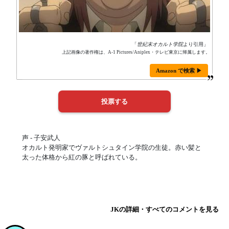
「
世紀末オカルト学院
より引用」
上記画像の著作権は、A-1 Pictures/Aniplex・テレビ東京に帰属します。
Amazon で検索 ▶
声 - 子安武人
オカルト発明家でヴァルトシュタイン学院の生徒。赤い髪と
太った体格から紅の豚と呼ばれている。
JKの詳細・すべてのコメントを見る