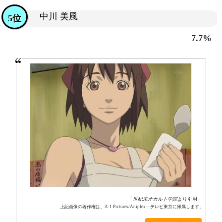
中川 美風
5位
7.7%
「
世紀末オカルト学院
より引用」
上記画像の著作権は、A-1 Pictures/Aniplex・テレビ東京に帰属します。