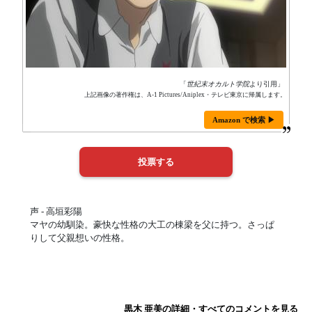
「
世紀末オカルト学院
より引用」
上記画像の著作権は、A-1 Pictures/Aniplex・テレビ東京に帰属します。
Amazon で検索 ▶
声 - 高垣彩陽
マヤの幼馴染。豪快な性格の大工の棟梁を父に持つ。さっぱ
りして父親想いの性格。
黒木 亜美の詳細・すべてのコメントを見る