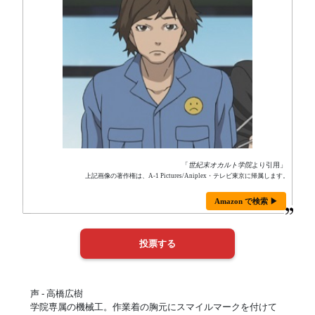
「
世紀末オカルト学院
より引用」
上記画像の著作権は、A-1 Pictures/Aniplex・テレビ東京に帰属します。
Amazon で検索 ▶
声 - 高橋広樹
学院専属の機械工。作業着の胸元にスマイルマークを付けて