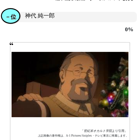
神代 純一郎
－位
0%
「
世紀末オカルト学院
より引用」
上記画像の著作権は、A-1 Pictures/Aniplex・テレビ東京に帰属します。