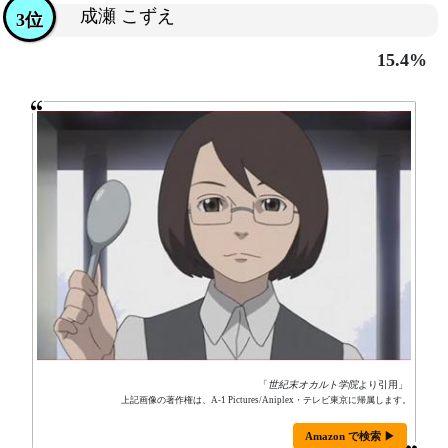
成瀬 こずえ
3位
15.4%
「
世紀末オカルト学院
より引用」
上記画像の著作権は、A-1 Pictures/Aniplex・テレビ東京に帰属します。
Amazon で検索 ▶