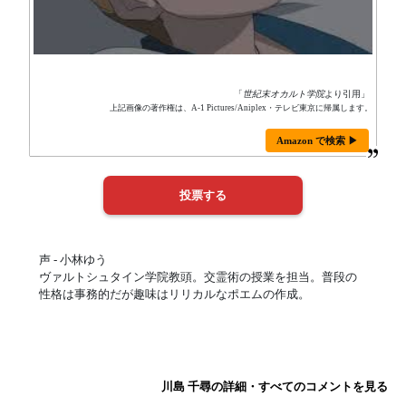
「
世紀末オカルト学院
より引用」
上記画像の著作権は、A-1 Pictures/Aniplex・テレビ東京に帰属します。
Amazon で検索 ▶
声 - 小林ゆう
ヴァルトシュタイン学院教頭。交霊術の授業を担当。普段の
性格は事務的だが趣味はリリカルなポエムの作成。
川島 千尋の詳細・すべてのコメントを見る