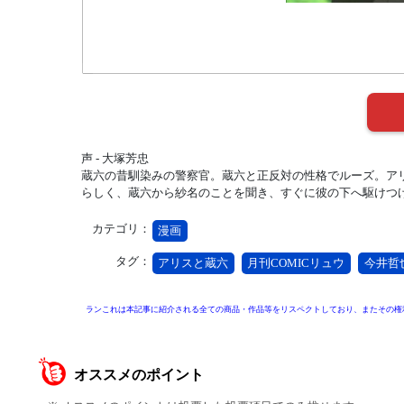
声 - 大塚芳忠
蔵六の昔馴染みの警察官。蔵六と正反対の性格でルーズ。ア
らしく、蔵六から紗名のことを聞き、すぐに彼の下へ駆けつ
カテゴリ：
漫画
タグ：
アリスと蔵六
月刊COMICリュウ
今井哲
ランこれは本記事に紹介される全ての商品・作品等をリスペクトしており、またその権
オススメのポイント