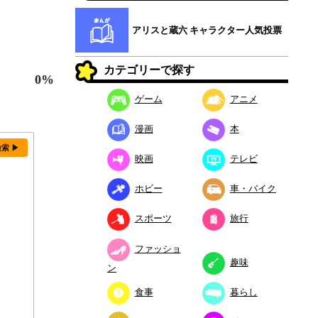
アリスと蔵六 キャラクター人気投票
カテゴリーで探す
0%
ゲーム
アニメ
漫画
本
検索 ▶
映画
テレビ
ホビー
車・バイク
スポーツ
旅行
ファッショ
趣味
ン
食事
暮らし