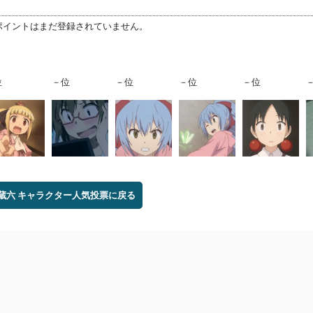
ポイントはまだ登録されていません。
位
－位
－位
－位
－位
蔵六 キャラクター人気投票に戻る