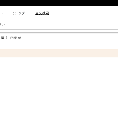
ル
タグ
全文検索
投票
内藤 竜