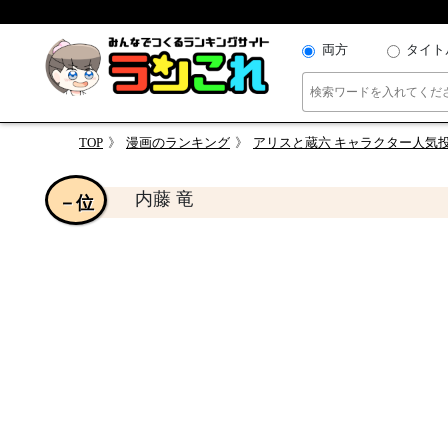
両方
タイト
TOP
漫画のランキング
アリスと蔵六 キャラクター人気
内藤 竜
－位