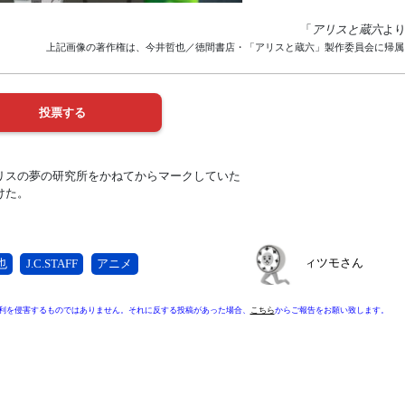
「
アリスと蔵六
よ
上記画像の著作権は、今井哲也／徳間書店・「アリスと蔵六」製作委員会に帰属
リスの夢の研究所をかねてからマークしていた
けた。
ィツモさん
也
J.C.STAFF
アニメ
利を侵害するものではありません。それに反する投稿があった場合、
こちら
からご報告をお願い致します。