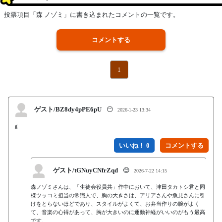
投票項目「森 ノゾミ」に書き込まれたコメントの一覧です。
コメントする
1
ゲスト/BZ8dy4pPE6pU
😶
2026-1-23 13:34
ｇ
いいね！ 0
ゲスト/tGNuyCNfrZqd
😊
2026-7-22 14:15
森ノゾミさんは、「生徒会役員共」作中において、津田タカトシ君と同
様ツッコミ担当の常識人で、胸の大きさは、アリアさんや魚見さんに引
けをとらないほどであり、スタイルがよくて、お弁当作りの腕がよく
て、音楽の心得があって、胸が大きいのに運動神経がいいのがもう最高
です。