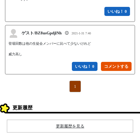
いいね！ 0
ゲスト/BZ8usGpdjlNh
😊
2021-1-31 7:40
登場回数は他の生徒会メンバーに比べて少ないけれど

威力高し
いいね！ 0
1
更新履歴
更新履歴を見る