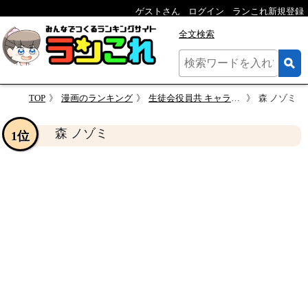
ゲストさん
ログイン
ランこれ新規登録
全文検索
TOP
漫画のランキング
生徒会役員共 キャラクター人気投票
森 ノゾミ
森 ノゾミ
1位