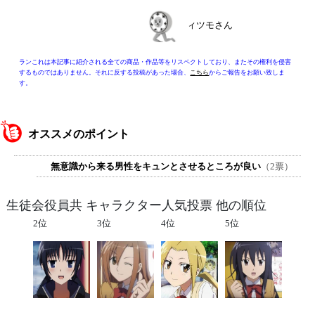
ィツモさん
ランこれは本記事に紹介される全ての商品・作品等をリスペクトしており、またその権利を侵害
するものではありません。それに反する投稿があった場合、
こちら
からご報告をお願い致しま
す。
オススメのポイント
無意識から来る男性をキュンとさせるところが良い
（2票）
生徒会役員共 キャラクター人気投票 他の順位
2位
3位
4位
5位