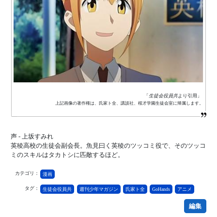
「
生徒会役員共
より引用」
上記画像の著作権は、氏家ト全、講談社、桜才学園生徒会室に帰属します。
声 - 上坂すみれ
英稜高校の生徒会副会長。魚見曰く英稜のツッコミ役で、そのツッコ
ミのスキルはタカトシに匹敵するほど。
カテゴリ：
漫画
タグ：
生徒会役員共
週刊少年マガジン
氏家ト全
GoHands
アニメ
編集