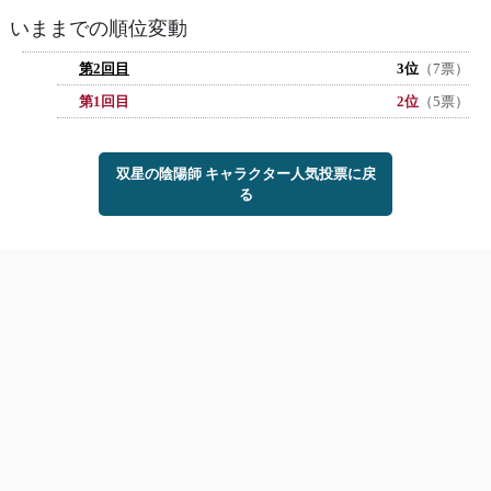
いままでの順位変動
第2回目
3位
（7票）
第1回目
2位
（5票）
双星の陰陽師 キャラクター人気投票に戻
る