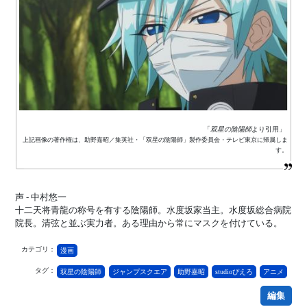
「
双星の陰陽師
より引用」
上記画像の著作権は、助野嘉昭／集英社・「双星の陰陽師」製作委員会・テレビ東京に帰属しま
す。
声 - 中村悠一
十二天将青龍の称号を有する陰陽師。水度坂家当主。水度坂総合病院
院長。清弦と並ぶ実力者。ある理由から常にマスクを付けている。
カテゴリ：
漫画
タグ：
双星の陰陽師
ジャンプスクエア
助野嘉昭
studioぴえろ
アニメ
編集