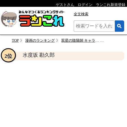
ゲストさん
ログイン
ランこれ新規登録
全文検索
TOP
漫画のランキング
双星の陰陽師 キャラクター人気投票
水度坂 勘久
水度坂 勘久郎
2位