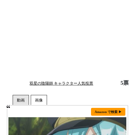
5票
双星の陰陽師 キャラクター人気投票
Amazon で検索 ▶