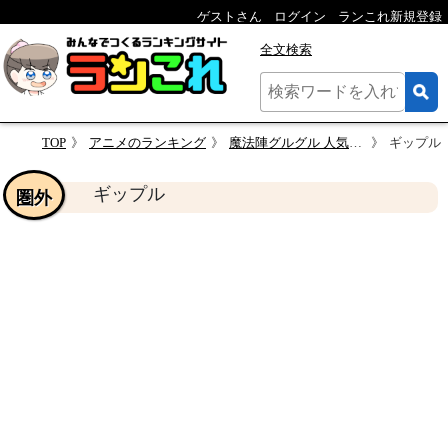
ゲストさん
ログイン
ランこれ新規登録
全文検索
TOP
アニメのランキング
魔法陣グルグル 人気キャラクター投票
ギップル
ギップル
圏外