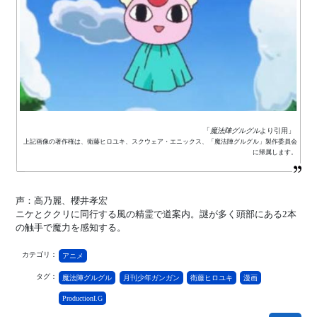
「
魔法陣グルグル
より引用」
上記画像の著作権は、衛藤ヒロユキ、スクウェア・エニックス、「魔法陣グルグル」製作委員会
に帰属します。
声：高乃麗、櫻井孝宏
ニケとククリに同行する風の精霊で道案内。謎が多く頭部にある2本
の触手で魔力を感知する。
カテゴリ：
アニメ
タグ：
魔法陣グルグル
月刊少年ガンガン
衛藤ヒロユキ
漫画
ProductionI.G