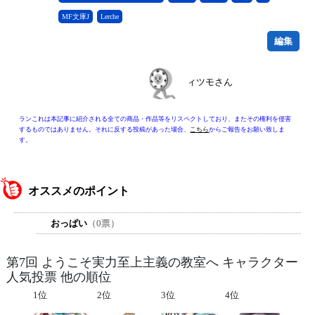
MF文庫J
Lerche
編集
ィツモさん
ランこれは本記事に紹介される全ての商品・作品等をリスペクトしており、またその権利を侵害
するものではありません。それに反する投稿があった場合、
こちら
からご報告をお願い致しま
す。
オススメのポイント
おっぱい
（0票）
第7回 ようこそ実力至上主義の教室へ キャラクター
人気投票 他の順位
1位
2位
3位
4位