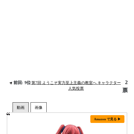
2
前回: 9位
第7回 ようこそ実力至上主義の教室へ キャラクター
人気投票
票
Amazon で見る ▶