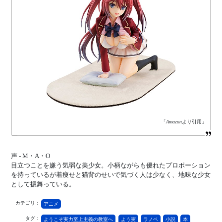
「
Amazon
より引用」
声 - M・A・O
目立つことを嫌う気弱な美少女。小柄ながらも優れたプロポーション
を持っているが着痩せと猫背のせいで気づく人は少なく、地味な少女
として振舞っている。
カテゴリ：
アニメ
タグ：
ようこそ実力至上主義の教室へ
よう実
ラノベ
小説
本