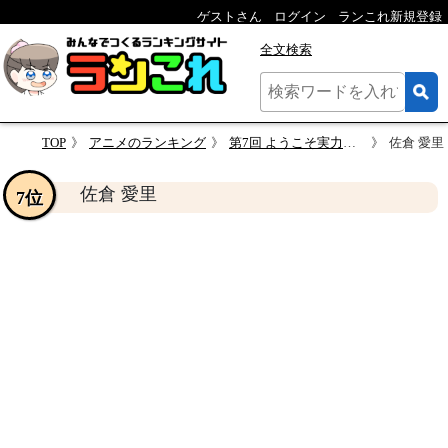
ゲストさん
ログイン
ランこれ新規登録
全文検索
TOP
アニメのランキング
第7回 ようこそ実力至上主義の教室へ キャラクター人気投票
佐倉 愛里
佐倉 愛里
7位