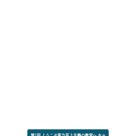
第7回 ようこそ実力至上主義の教室へ キャ